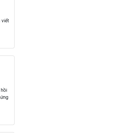
 viết
 hồi
hứng