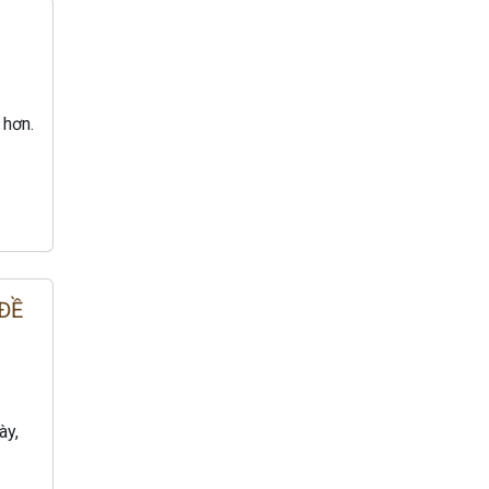
 hơn.
ĐỀ
ày,