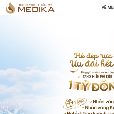
VỀ ME