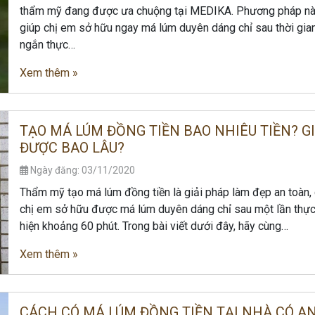
thẩm mỹ đang được ưa chuộng tại MEDIKA. Phương pháp n
giúp chị em sở hữu ngay má lúm duyên dáng chỉ sau thời gia
ngắn thực…
Xem thêm »
TẠO MÁ LÚM ĐỒNG TIỀN BAO NHIÊU TIỀN? G
ĐƯỢC BAO LÂU?
Ngày đăng: 03/11/2020
Thẩm mỹ tạo má lúm đồng tiền là giải pháp làm đẹp an toàn,
chị em sở hữu được má lúm duyên dáng chỉ sau một lần thự
hiện khoảng 60 phút. Trong bài viết dưới đây, hãy cùng…
Xem thêm »
CÁCH CÓ MÁ LÚM ĐỒNG TIỀN TẠI NHÀ CÓ A