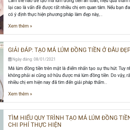
Làm thế nào để tạo má lúm đồng tiền an toàn, hiệu quả thẩm
lại cao là vấn đề được rất nhiều chị em quan tâm. Nếu bạn đ
có ý định thực hiện phương pháp làm đẹp này,…
Xem thêm »
GIẢI ĐÁP: TẠO MÁ LÚM ĐỒNG TIỀN Ở ĐÂU ĐẸ
Ngày đăng: 08/01/2021
Má lúm đồng tiền trên mặt là điểm nhấn tạo sự thu hút. Tuy n
không phải ai cũng sở hữu được má lúm đồng tiền. Do vậy, r
nhiều chị em hiện nay đã tìm đến giải pháp thẩm…
Xem thêm »
TÌM HIỂU QUY TRÌNH TẠO MÁ LÚM ĐỒNG TIỀN
CHI PHÍ THỰC HIỆN