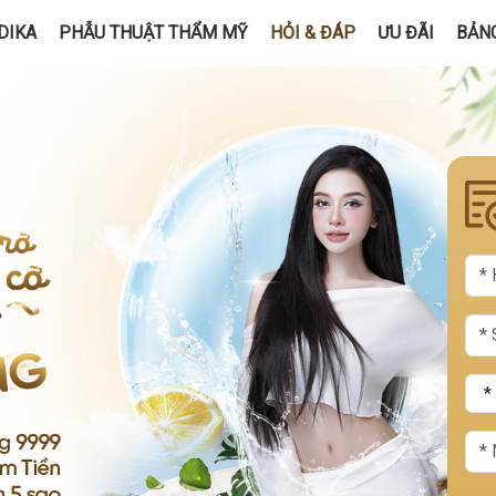
DIKA
PHẪU THUẬT THẨM MỸ
HỎI & ĐÁP
ƯU ĐÃI
BẢNG