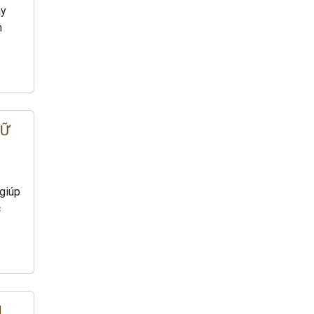
ày
n
IỮ
 giúp
c
N