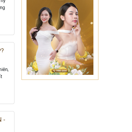
 mỹ
ang
P?
hiên,
ất
 -