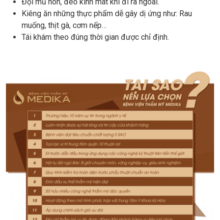
Đội mũ nón, đeo kính mát khi đi ra ngoài.
Kiêng ăn những thực phẩm dễ gây dị ứng như: Rau
muống, thịt gà, cơm nếp…
Tái khám theo đúng thời gian được chỉ định.