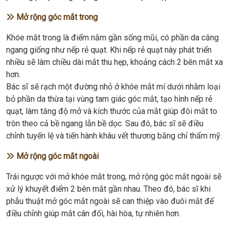
Mở rộng góc mắt trong
Khóe mắt trong là điểm nằm gần sống mũi, có phần da căng
ngang giống như nếp rẻ quạt. Khi nếp rẻ quạt này phát triển
nhiều sẽ làm chiều dài mắt thu hẹp, khoảng cách 2 bên mắt xa
hơn.
Bác sĩ sẽ rạch một đường nhỏ ở khóe mắt mí dưới nhằm loại
bỏ phần da thừa tại vùng tam giác góc mắt, tạo hình nếp rẻ
quạt, làm tăng độ mở và kích thước của mắt giúp đôi mắt to
tròn theo cả bề ngang lẫn bề dọc. Sau đó, bác sĩ sẽ điều
chỉnh tuyến lệ và tiến hành khâu vết thương bằng chỉ thẩm mỹ.
Mở rộng góc mắt ngoài
Trái ngược với mở khóe mắt trong, mở rộng góc mắt ngoài sẽ
xử lý khuyết điểm 2 bên mắt gần nhau. Theo đó, bác sĩ khi
phẫu thuật mở góc mắt ngoài sẽ can thiệp vào đuôi mắt để
điều chỉnh giúp mắt cân đối, hài hòa, tự nhiên hơn.