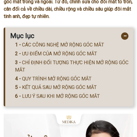
góc mắt trong và ngoài. Từ đó, chỉnh sửa cho đôi mắt to tròn,
cân đối cả về chiều dài, chiều rộng và chiều sâu giúp đôi mắt
tinh anh, đẹp tự nhiên.
Mục lục
−
CÁC CÔNG NGHỆ MỞ RỘNG GÓC MẮT
ƯU ĐIỂM CỦA MỞ RỘNG GÓC MẮT
CHỈ ĐỊNH ĐỐI TƯỢNG THỰC HIỆN MỞ RỘNG GÓC
MẮT
QUY TRÌNH MỞ RỘNG GÓC MẮT
KẾT QUẢ SAU MỞ RỘNG GÓC MẮT
LƯU Ý SAU KHI MỞ RỘNG GÓC MẮT