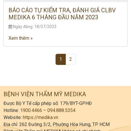
BÁO CÁO TỰ KIỂM TRA, ĐÁNH GIÁ CLBV
MEDIKA 6 THÁNG ĐẦU NĂM 2023
Ngày đăng: 18/07/2023
Xem thêm »
Page navigation
Current Page
Page
1
2
BỆNH VIỆN THẨM MỸ MEDIKA
Được Bộ Y Tế cấp phép số: 179/BYT-GPHĐ
Hotline:
1900.4466
–
094.888.5354
Website:
https://medika.vn
Địa chỉ: 262 Đường 3/2, Phường Hòa Hưng, TP. HCM