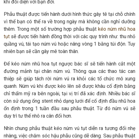
khi đối diện với bạn đời.
Phẫu thuật được tiến hành dưới hình thức gây tê tại chỗ chính
vì thế bạn có thể ra về trong ngày mà không cần nghỉ dưỡng
thêm. Trong một số trường hợp phẫu thuật
kéo núm nhũ hoa
tụt
sẽ được tiến hành đồng thời với các quy trình như: thu nhỏ
quầng vú, tái tạo núm vú hoặc nâng vòng 1 bằng túi độn. Tuy
nhiên bạn sẽ cần gây mê toàn thân.
Để kéo núm nhũ hoa tụt ngược bác sĩ sẽ tiến hành cắt một
đường mảnh tại chân núm vú. Thông qua các thao tác can
thiệp sẽ giúp tách rời núm vú ra khỏi các tổ chức mô xung
quanh. Núm vú khi được kéo lên sẽ được khâu cố định bằng
chỉ thẩm mỹ ra bên ngoài, tại vị trí đã xác định. Nhiều bác sĩ
còn sử dụng ống stent nhỏ dạng lưới để cố định đầu nhũ hoa
ổn định trong 1 tuần đầu sau phẫu thuật. Từ đó núm vú sẽ
duy trì tư thế nhô ra cân đối hơn.
Nhìn chung phẫu thuật kéo núm vú tụt diễn ra tương đối nhẹ
nhàng, việc chăm sóc hậu phẫu cũng dễ dàng. Sau phẫu thuật