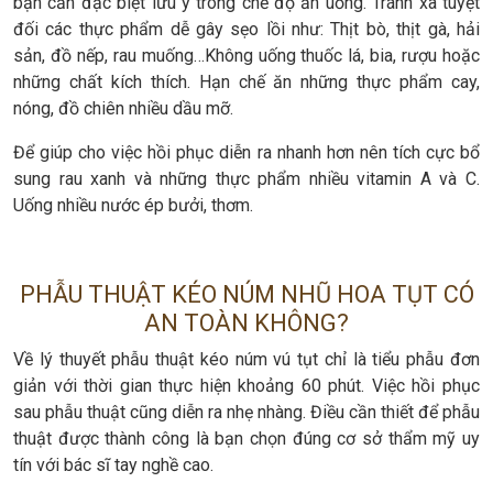
bạn cần đặc biệt lưu ý trong chế độ ăn uống. Tránh xa tuyệt
đối các thực phẩm dễ gây sẹo lồi như: Thịt bò, thịt gà, hải
sản, đồ nếp, rau muống…Không uống thuốc lá, bia, rượu hoặc
những chất kích thích. Hạn chế ăn những thực phẩm cay,
nóng, đồ chiên nhiều dầu mỡ.
Để giúp cho việc hồi phục diễn ra nhanh hơn nên tích cực bổ
sung rau xanh và những thực phẩm nhiều vitamin A và C.
Uống nhiều nước ép bưởi, thơm.
PHẪU THUẬT KÉO NÚM NHŨ HOA TỤT CÓ
AN TOÀN KHÔNG?
Về lý thuyết phẫu thuật kéo núm vú tụt chỉ là tiểu phẫu đơn
giản với thời gian thực hiện khoảng 60 phút. Việc hồi phục
sau phẫu thuật cũng diễn ra nhẹ nhàng. Điều cần thiết để phẫu
thuật được thành công là bạn chọn đúng cơ sở thẩm mỹ uy
tín với bác sĩ tay nghề cao.