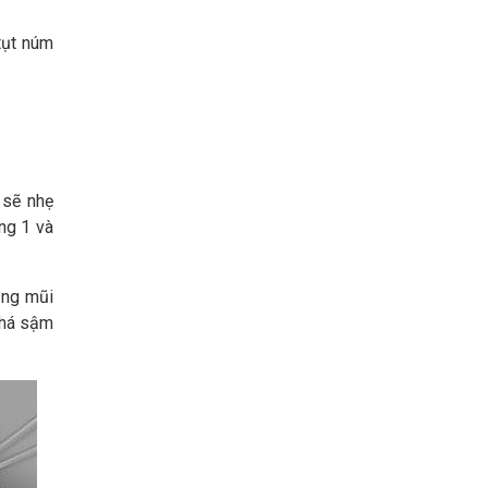
tụt núm
 sẽ nhẹ
ng 1 và
ằng mũi
khá sậm