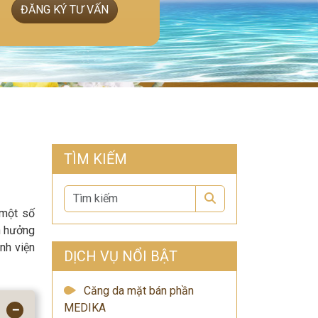
ĐĂNG KÝ TƯ VẤN
TÌM KIẾM
Search
 một số
h hưởng
nh viện
DỊCH VỤ NỔI BẬT
Căng da mặt bán phần
MEDIKA
−