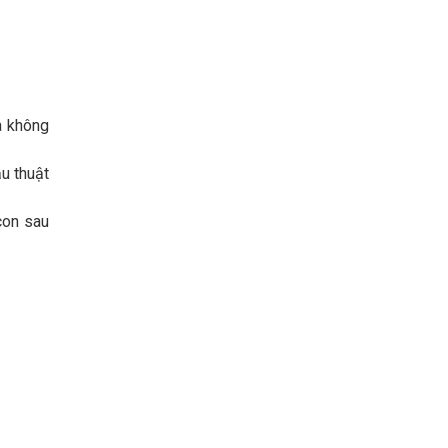
mà không
u thuật
con sau