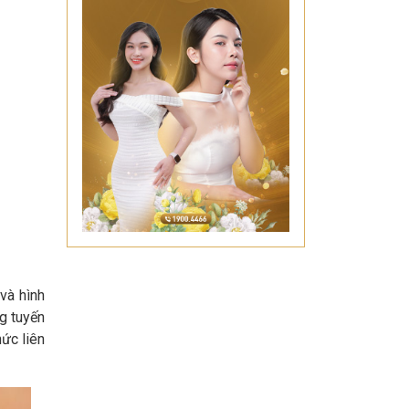
và hình
g tuyến
hức liên