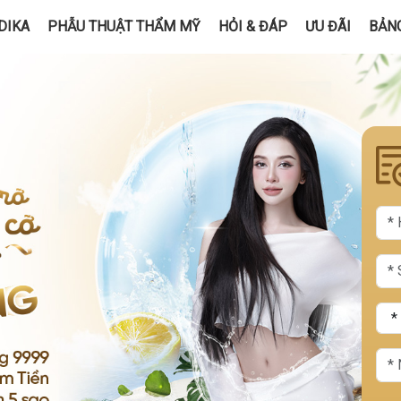
DIKA
PHẪU THUẬT THẨM MỸ
HỎI & ĐÁP
ƯU ĐÃI
BẢNG