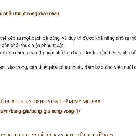
í phẫu thuật cũng khác nhau
có thể kéo ra một cách dễ dàng, và duy trì được khả năng nhô ra 
 cần phải thực hiện phẫu thuật.
 được nhưng sau đó núm nhũ hoa bị tụt trở lại, cần tiến hành phẫ
àn vào trong, cần thiết phải phẫu thuật, đảm bảo cho việc nuôi 
Ũ HOA TỤT TẠI BỆNH VIỆN THẨM MỸ MEDIKA
ka.vn/bang-gia/bang-gia-nang-vong-1/