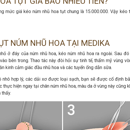
A TỤT GIÁ BAO NHIÊU TIỀN?
g mức giá kéo núm nhũ hoa tụt chung là 15.000.000. Vậy kéo 
ỤT NÚM NHŨ HOA TẠI MEDIKA
 nhỏ ở đáy của núm nhũ hoa, kéo núm nhũ hoa ra ngoài. Sau đó
vào bên trong. Thao tác này đòi hỏi sự tinh tế, thẩm mỹ vùng vò
hần kinh cảm giác đầu nhũ hoa và các tuyến ống dẫn sữa.
 nhô hợp lý, các dải xơ được loại sạch, bạn sẽ được cố định b
ợc thực hiện ngay tại chân núm nhũ hoa, màu da ở vùng này cũng 
 thấy.