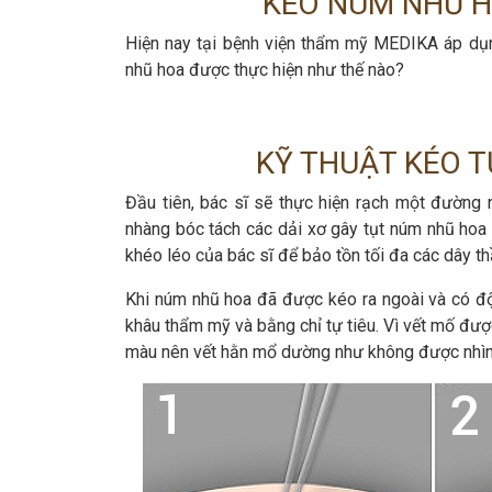
KÉO NÚM NHŨ HO
Hiện nay tại bệnh viện thẩm mỹ MEDIKA áp dụn
nhũ hoa được thực hiện như thế nào?
KỸ THUẬT KÉO T
Đầu tiên, bác sĩ sẽ thực hiện rạch một đường
nhàng bóc tách các dải xơ gây tụt núm nhũ hoa 
khéo léo của bác sĩ để bảo tồn tối đa các dây t
Khi núm nhũ hoa đã được kéo ra ngoài và có độ
khâu thẩm mỹ và bằng chỉ tự tiêu. Vì vết mố đư
màu nên vết hằn mổ dường như không được nhìn