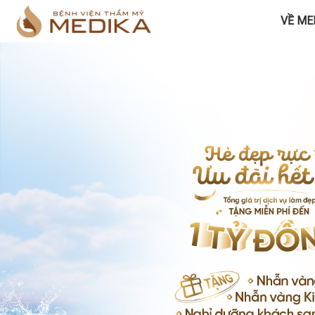
VỀ ME