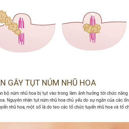
N GÂY TỤT NÚM NHŨ HOA
n bộ núm nhũ hoa bị tụt vào trong làm ảnh hưởng tới chức năng 
hoa. Nguyên nhân tụt núm nhũ hoa chủ yếu do sự ngắn của các ốn
tuyến nhũ hoa; một số là do teo các tổ chức tuyến nhũ hoa và tổ c