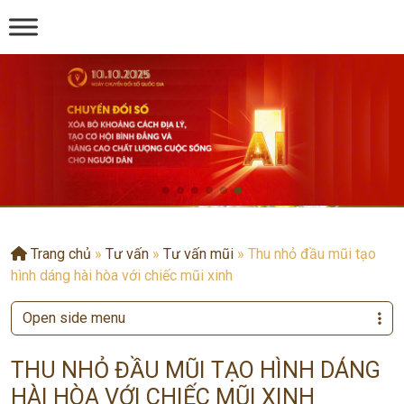
Trang chủ
»
Tư vấn
»
Tư vấn mũi
»
Thu nhỏ đầu mũi tạo
hình dáng hài hòa với chiếc mũi xinh
Open side menu
THU NHỎ ĐẦU MŨI TẠO HÌNH DÁNG
HÀI HÒA VỚI CHIẾC MŨI XINH