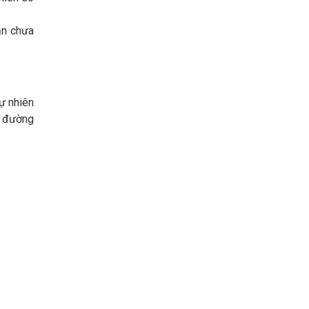
ẫn chưa
ự nhiên
c đường