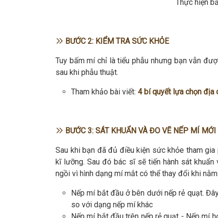
Thực hiện b
BƯỚC 2: KIỂM TRA SỨC KHỎE
Tuy bấm mí chỉ là tiểu phẫu nhưng bạn vẫn được
sau khi phẫu thuật.
Tham khảo bài viết:
4 bí quyết lựa chọn địa
BƯỚC 3: SÁT KHUẨN VÀ ĐO VẼ NẾP MÍ MỚI
Sau khi bạn đã đủ điều kiện sức khỏe tham gia
kĩ lưỡng. Sau đó bác sĩ sẽ tiến hành sát khuẩn
ngồi vì hình dạng mí mắt có thể thay đổi khi nằm
Nếp mí bắt đầu ở bên dưới nếp rẻ quạt. Đây 
so với dạng nếp mí khác
Nếp mí bắt đầu trên nếp rẻ quạt - Nếp mí hở