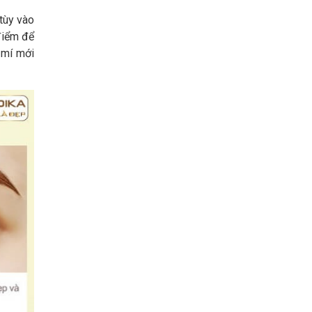
 tùy vào
điểm để
 mí mới