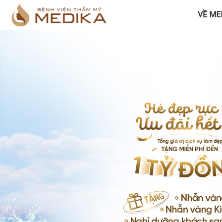
VỀ ME