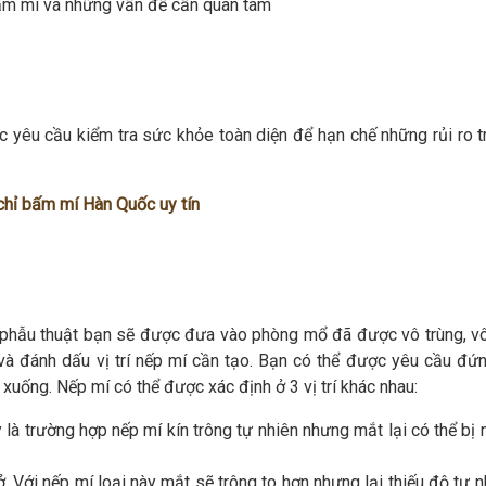
ấm mí và những vấn đề cần quan tâm
 yêu cầu kiểm tra sức khỏe toàn diện để hạn chế những rủi ro t
 chỉ bấm mí Hàn Quốc uy tín
 phẫu thuật bạn sẽ được đưa vào phòng mổ đã được vô trùng, v
 và đánh dấu vị trí nếp mí cần tạo. Bạn có thể được yêu cầu đứ
 xuống. Nếp mí có thể được xác định ở 3 vị trí khác nhau:
là trường hợp nếp mí kín trông tự nhiên nhưng mắt lại có thể bị 
. Với nếp mí loại này mắt sẽ trông to hơn nhưng lại thiếu độ tự 