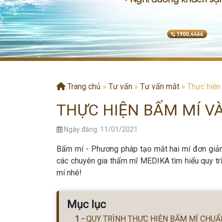
Trang chủ
»
Tư vấn
»
Tư vấn mắt
»
Thực hiện
THỰC HIỆN BẤM MÍ V
Ngày đăng: 11/01/2021
Bấm mí - Phương pháp tạo mắt hai mí đơn giản, 
các chuyên gia thẩm mĩ MEDIKA tìm hiểu quy tr
mí nhé!
Mục lục
QUY TRÌNH THỰC HIỆN BẤM MÍ CHUẨ