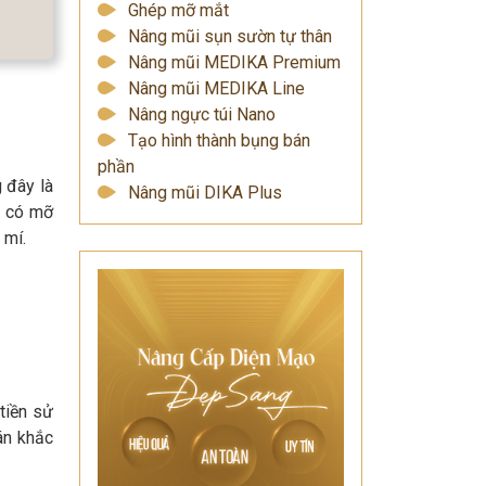
Ghép mỡ mắt
Nâng mũi sụn sườn tự thân
Nâng mũi MEDIKA Premium
Nâng mũi MEDIKA Line
Nâng ngực túi Nano
Tạo hình thành bụng bán
phần
 đây là
Nâng mũi DIKA Plus
g có mỡ
 mí.
tiền sử
án khắc