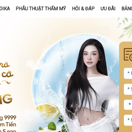
DIKA
PHẪU THUẬT THẨM MỸ
HỎI & ĐÁP
ƯU ĐÃI
BẢNG