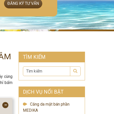
ĐĂNG KÝ TƯ VẤN
TÂM
TÌM KIẾM
Search
ãy cùng
chỉ bấm
DỊCH VỤ NỔI BẬT
Căng da mặt bán phần
−
MEDIKA