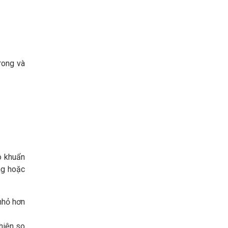
rong và
ô khuẩn
ng hoặc
nhỏ hơn
nhiên so