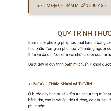
TÌM ĐỊA CHỈ BẤM MÍ CẦN LƯU Ý GÌ?
QUY TRÌNH THỰC
Bấm mí là phương pháp tạo mắt hai mí bằng cách
tiểu phẫu đơn giản phù hợp với những người c
thừa và da dư. Ngoài ra với những ai bị sụp mí
Dưới đây là quy trình
bấm mí
chuẩn Y khoa được
BƯỚC 1: THĂM KHÁM VÀ TƯ VẤN
Ở bước này bác sĩ sẽ kiểm tra tình trạng mí mắt
bệnh tim, cao huyết áp, tiểu đường, cơ địa sẹo 
phục sớm.