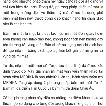
hàng, các phương pháp thẩm mỹ ngày càng ra đời đa dạng và
cải tiến hiện đại hơn. Trong đó, phương pháp
nhấn mí mắt
là
một trong những dịch vụ thẩm mỹ mắt được áp dụng phổ
biến nhất hiện nay, được đông đảo khách hàng tin chọn, đặc
biệt là các bạn trẻ.
Bấm mí mắt là một kĩ thuật tạo nếp mí mắt đơn giản, hoàn
toàn không can thiệp dao kéo, không bóc tách nên không gây
tổn thương tới vùng mắt. Bác sĩ sẽ sử dụng sợi chỉ sinh học
để tạo nếp mí bằng cách tạo sự liên kết giữ cơ nâng mi và
vùng da mí mắt.
Từ đó, nếp mí mắt mới sẽ được tạo theo tỉ lệ đã được xác
định trước đó. Vậy giá nhấn mí mắt vĩnh viễn tham khảo tại
bệnh viện MEDIKA là bao nhiêu? Hiện tại, bệnh viện thẩm mỹ
MEDIKA đang áp dụng 2 phương pháp bấm mí mắt đó là:
Bấm mí đa điểm Hàn Quốc và bấm mí đa điểm Châu Âu.
Cả hai phương pháp này đều có những ưu điểm khác nhau và
thích hợp áp dụng cho từng đối tượng khách hàng cụ thể. Thời