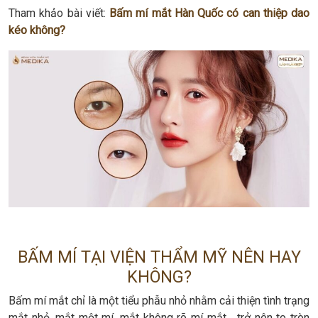
Tham khảo bài viết:
Bấm mí mắt Hàn Quốc có can thiệp dao
kéo không?
BẤM MÍ TẠI VIỆN THẨM MỸ NÊN HAY
KHÔNG?
Bấm mí mắt chỉ là một tiểu phẫu nhỏ nhằm cải thiện tình trạng
mắt nhỏ, mắt một mí, mắt không rõ mí mắt… trở nên to tròn