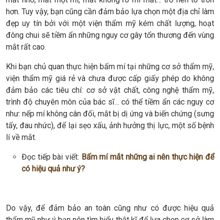
hơn. Tuy vậy, bạn cũng cần đảm bảo lựa chọn một địa chỉ làm
đẹp uy tín bởi với một viện thẩm mỹ kém chất lượng, hoạt
đông chui sẽ tiềm ẩn những nguy cơ gây tổn thương đến vùng
mắt rất cao.
Khi bạn chủ quan thực hiện bấm mí tại những cơ sở thẩm mỹ,
viện thẩm mỹ giá rẻ và chưa được cấp giấy phép do không
đảm bảo các tiêu chí: cơ sở vật chất, công nghệ thẩm mỹ,
trình độ chuyên môn của bác sĩ… có thể tiềm ẩn các nguy cơ
như: nếp mí không cân đối, mắt bị dị ứng và biến chứng (sưng
tấy, đau nhức), để lại sẹo xấu, ảnh hưởng thị lực, một số bệnh
lí về mắt.
Đọc tiếp bài viết:
Bấm mí mắt những ai nên thực hiện để
có hiệu quả như ý?
Do vậy, để đảm bảo an toàn cũng như có được hiệu quả
thẩm mỹ như ý bạn nên tìm hiểu thật kĩ để lựa chọn cơ sở làm