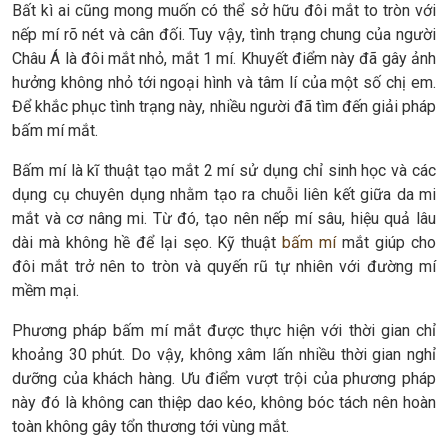
Bất kì ai cũng mong muốn có thể sở hữu đôi mắt to tròn với
nếp mí rõ nét và cân đối. Tuy vậy, tình trạng chung của người
Châu Á là đôi mắt nhỏ, mắt 1 mí. Khuyết điểm này đã gây ảnh
hưởng không nhỏ tới ngoại hình và tâm lí của một số chị em.
Để khắc phục tình trạng này, nhiều người đã tìm đến giải pháp
bấm mí mắt.
Bấm mí là kĩ thuật tạo mắt 2 mí sử dụng chỉ sinh học và các
dụng cụ chuyên dụng nhằm tạo ra chuỗi liên kết giữa da mi
mắt và cơ nâng mi. Từ đó, tạo nên nếp mí sâu, hiệu quả lâu
dài mà không hề để lại sẹo. Kỹ thuật
bấm mí
mắt giúp cho
đôi mắt trở nên to tròn và quyến rũ tự nhiên với đường mí
mềm mại.
Phương pháp bấm mí mắt được thực hiện với thời gian chỉ
khoảng 30 phút. Do vậy, không xâm lấn nhiều thời gian nghỉ
dưỡng của khách hàng. Ưu điểm vượt trội của phương pháp
này đó là không can thiệp dao kéo, không bóc tách nên hoàn
toàn không gây tổn thương tới vùng mắt.