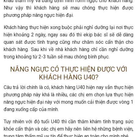
khâu thẩm mỹ và băng định hình form ngực cho khách hàng.
Như vậy thì khách hàng sẽ mau chóng thực hiện được
phương pháp nâng ngực hiện đại.
Khách hàng thực hiện xong buộc phải nghỉ dưỡng lại nơi thực
hiện khoảng 2 ngày, ngay sau đó thì ekip bác sĩ sẽ dễ dàng
quan sát được tình trạng cũng như chăm sóc cẩn thận cho
khách hàng. Sau khi về nhà khách hàng chỉ cần nghỉ dưỡng
trong khoảng từ 2-3 tuần sẽ mau chóng bình phục.
NÂNG NGỰC CÓ THỰC HIỆN ĐƯỢC VỚI
KHÁCH HÀNG U40?
Câu trả lời chính là có, khách hàng U40 hiện nay vẫn thực hiện
phương pháp này khá là nhiều, các chị em chọn lựa thực hiện
nâng ngực hiện đại này với mong muốn cải thiện được vòng 1
đang xuống cấp của mình.
Tuy nhiên với độ tuổi U40 thì cần thăm khám tình trạng sức
khỏe cẩn thận và các chị em hãy nên liên hệ những bệnh viện,
trung tâm thẩm mỹ uy tín để thưc hiện an toàn cho mình nhé.