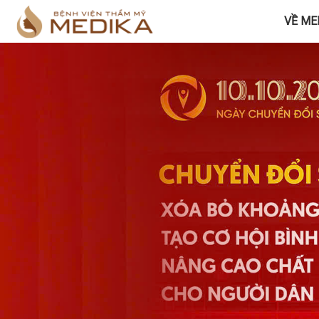
VỀ ME