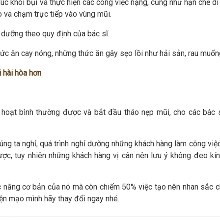
xúc khói bụi và thực hiện các công việc nặng, cũng như hạn chế d
o va chạm trực tiếp vào vùng mũi.
 dưỡng theo quy định của bác sĩ.
hức ăn cay nóng, những thức ăn gây sẹo lồi như hải sản, rau muốn
 hài hòa hơn
nh hoạt bình thường được và bắt đầu tháo nẹp mũi, cho các bác 
ng ta nghỉ, quá trình nghỉ dưỡng những khách hàng làm công việc
ược, tuy nhiên những khách hàng vị cân nên lưu ý không đeo kín
hức năng cơ bản của nó mà còn chiếm 50% việc tạo nên nhan sắc c
iện mạo mình hãy thay đổi ngay nhé.