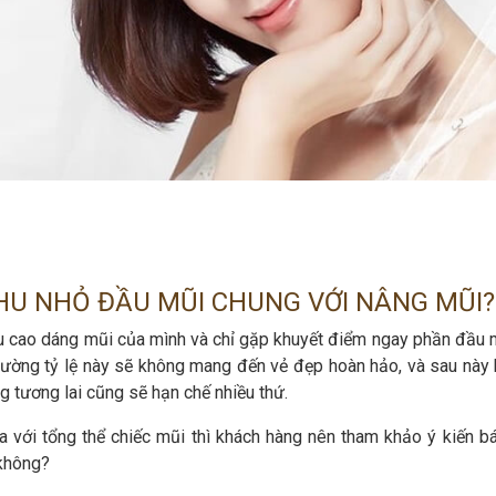
THU NHỎ ĐẦU MŨI CHUNG VỚI NÂNG MŨI?
ều cao dáng mũi của mình và chỉ gặp khuyết điểm ngay phần đầu 
thường tỷ lệ này sẽ không mang đến vẻ đẹp hoàn hảo, và sau này 
g tương lai cũng sẽ hạn chế nhiều thứ.
a với tổng thể chiếc mũi thì khách hàng nên tham khảo ý kiến bá
 không?