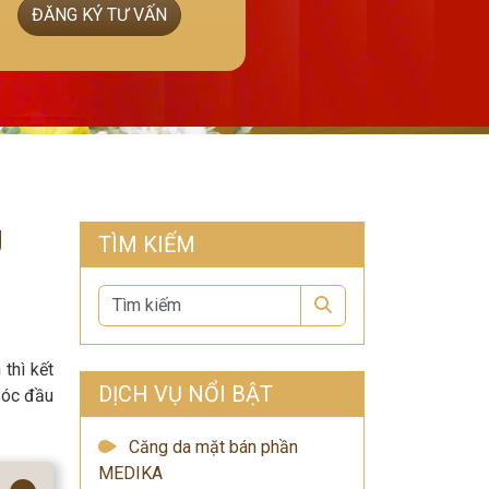
ĐĂNG KÝ TƯ VẤN
U
TÌM KIẾM
Search
thì kết
DỊCH VỤ NỔI BẬT
sóc đầu
Căng da mặt bán phần
MEDIKA