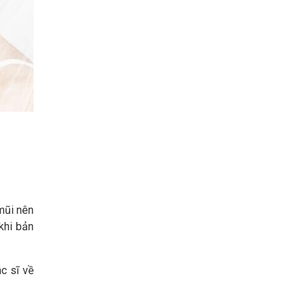
mũi nên
khi bản
c sĩ về