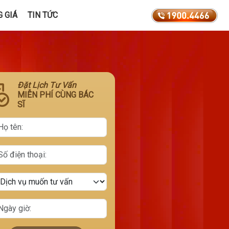
 GIÁ
TIN TỨC
Đặt Lịch Tư Vấn
MIỄN PHÍ CÙNG BÁC
SĨ