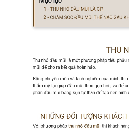
Mục lục
THU NHỎ ĐẦU MŨI LÀ GÌ?
CHĂM SÓC ĐẦU MŨI THẾ NÀO SAU KH
THU N
Thu nhỏ đầu mũi là một phương pháp tiểu phẫu 
mũi để cho ra kết quả hoàn hảo.
Bằng chuyên môn và kinh nghiệm của mình thì c
thẩm mỹ lại giúp đầu mũi thon gọn hơn, và để có
phần đầu mũi bằng sụn tự thân để tạo nên hình
NHỮNG ĐỐI TƯỢNG KHÁCH 
Với phương pháp
thu nhỏ đầu mũi
thì khách hàn