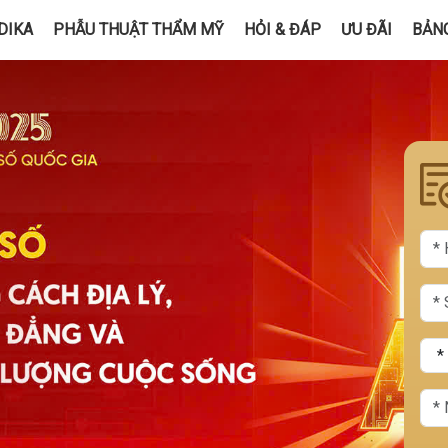
DIKA
PHẪU THUẬT THẨM MỸ
HỎI & ĐÁP
ƯU ĐÃI
BẢNG