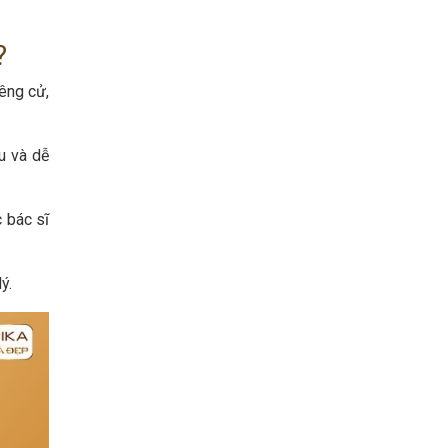
?
iêng cử,
u và dễ
 bác sĩ
ý.