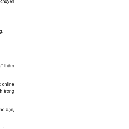
i chuyển
g.
sĩ thăm
 online
h trong
ho bạn,