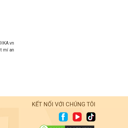
DIKA.vn
t mí an
KẾT NỐI VỚI CHÚNG TÔI