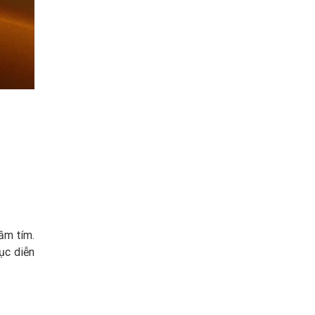
ầm tím.
ục diễn