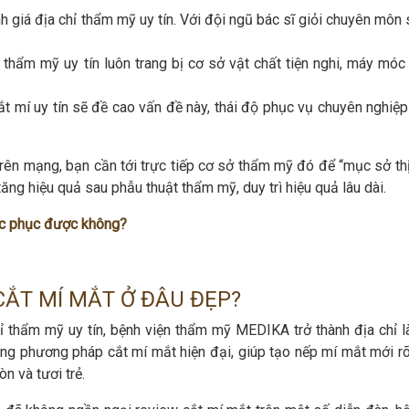
nh giá địa chỉ thẩm mỹ uy tín. Với đội ngũ bác sĩ giỏi chuyên mô
 thẩm mỹ uy tín luôn trang bị cơ sở vật chất tiện nghi, máy móc 
t mí uy tín sẽ đề cao vấn đề này, thái độ phục vụ chuyên nghiệp
 trên mạng, bạn cần tới trực tiếp cơ sở thẩm mỹ đó để “mục sở th
tăng hiệu quả sau phẫu thuật thẩm mỹ, duy trì hiệu quả lâu dài.
hắc phục được không?
CẮT MÍ MẮT Ở ĐÂU ĐẸP?
hỉ thẩm mỹ uy tín, bệnh viện thẩm mỹ MEDIKA trở thành địa chỉ 
g phương pháp cắt mí mắt hiện đại, giúp tạo nếp mí mắt mới rõ
òn và tươi trẻ.