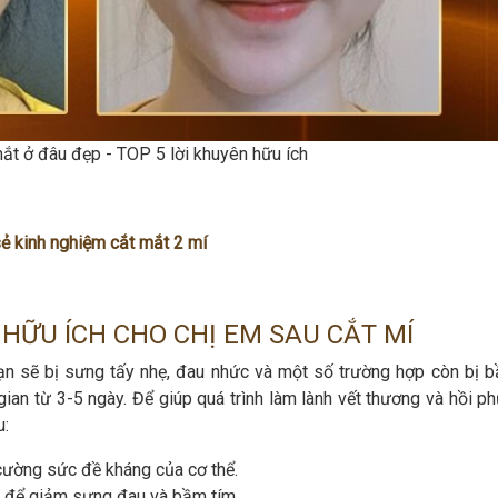
ắt ở đâu đẹp - TOP 5 lời khuyên hữu ích
ẻ kinh nghiệm cắt mắt 2 mí
 HỮU ÍCH CHO CHỊ EM SAU CẮT MÍ
ạn sẽ bị sưng tấy nhẹ, đau nhức và một số trường hợp còn bị b
ian từ 3-5 ngày. Để giúp quá trình làm lành vết thương và hồi ph
u:
cường sức đề kháng của cơ thể.
 để giảm sưng đau và bầm tím.