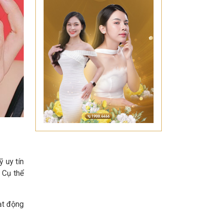
 uy tín
 Cụ thể
ạt động