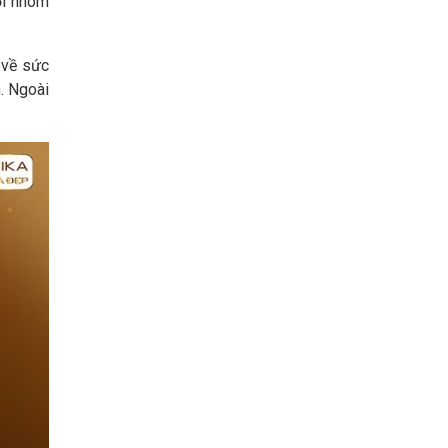
ội nhóm
 về sức
n. Ngoài