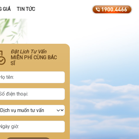
 GIÁ
TIN TỨC
Đặt Lịch Tư Vấn
MIỄN PHÍ CÙNG BÁC
SĨ