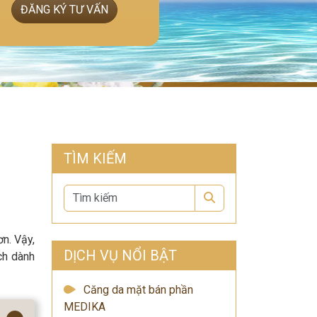
ĐĂNG KÝ TƯ VẤN
TÌM KIẾM
Search
n. Vậy,
DỊCH VỤ NỔI BẬT
ch dành
Căng da mặt bán phần
MEDIKA