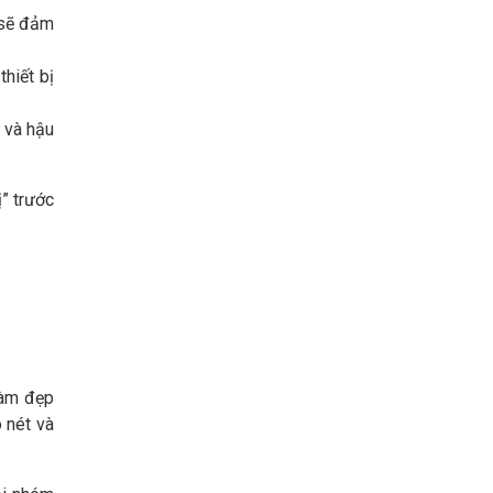
n sẽ đảm
thiết bị
 và hậu
ị” trước
làm đẹp
 nét và