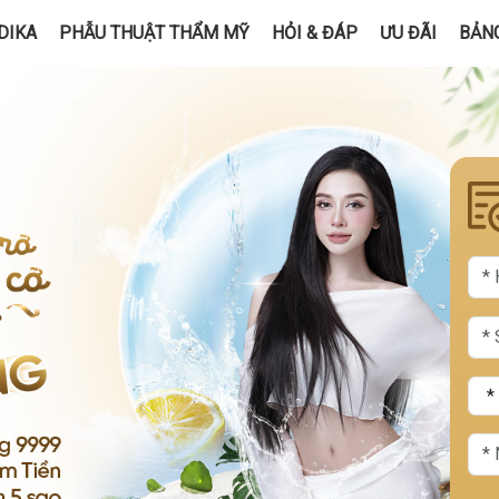
DIKA
PHẪU THUẬT THẨM MỸ
HỎI & ĐÁP
ƯU ĐÃI
BẢNG