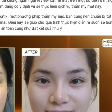
đã không ngần ngại review cắt mí mắt trên một số diễn đàn, h
m đang có ý định và sẽ thực hiện dịch vụ thẩm mỹ mắt này.
 bất kì một phương pháp thẩm mỹ nào, bạn cũng nên chuẩn bị tốt
 mái. Điều này sẽ giúp cho quá trình thực hiện diễn ra suôn sẻ hơ
 an toàn cũng như đạt kết quả như ý.