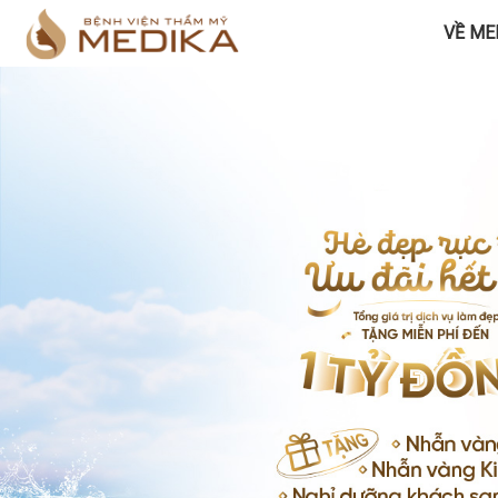
VỀ ME