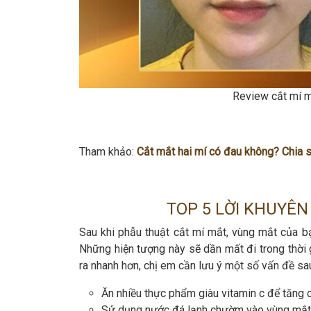
Review cắt mí m
Tham khảo:
Cắt mắt hai mí có đau không? Chia s
TOP 5 LỜI KHUYÊN
Sau khi phẫu thuật cắt mí mắt, vùng mắt của b
Những hiện tượng này sẽ dần mất đi trong thời g
ra nhanh hơn, chị em cần lưu ý một số vấn đề sa
Ăn nhiều thực phẩm giàu vitamin c để tăng 
Sử dụng nước đá lạnh chườm vào vùng mắt