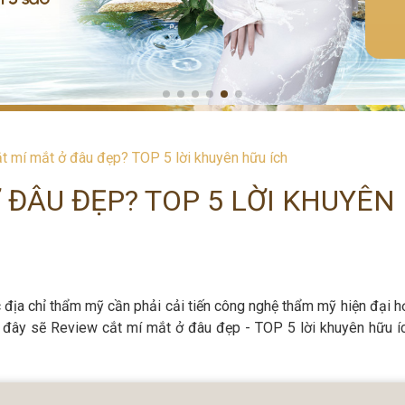
t mí mắt ở đâu đẹp? TOP 5 lời khuyên hữu ích
 ĐÂU ĐẸP? TOP 5 LỜI KHUYÊN
địa chỉ thẩm mỹ cần phải cải tiến công nghệ thẩm mỹ hiện đại hơ
i đây sẽ Review cắt mí mắt ở đâu đẹp - TOP 5 lời khuyên hữu í