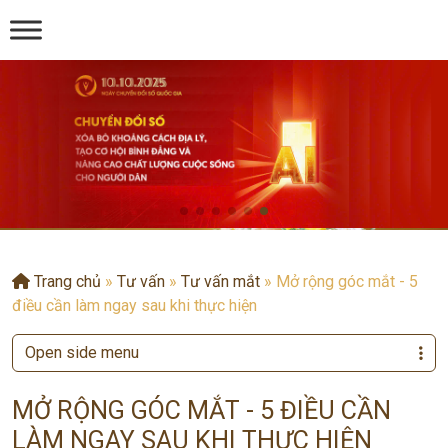
Trang chủ
»
Tư vấn
»
Tư vấn mắt
»
Mở rộng góc mắt - 5
điều cần làm ngay sau khi thực hiện
Open side menu
MỞ RỘNG GÓC MẮT - 5 ĐIỀU CẦN
LÀM NGAY SAU KHI THỰC HIỆN