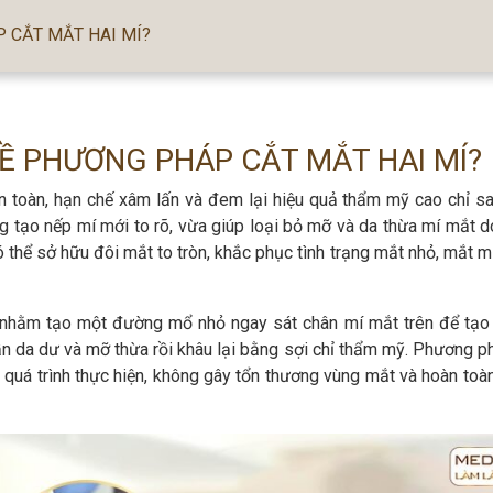
 CẮT MẮT HAI MÍ?
Ề PHƯƠNG PHÁP CẮT MẮT HAI MÍ?
n toàn, hạn chế xâm lấn và đem lại hiệu quả thẩm mỹ cao chỉ sa
g tạo nếp mí mới to rõ, vừa giúp loại bỏ mỡ và da thừa mí mắt do
 thể sở hữu đôi mắt to tròn, khắc phục tình trạng mắt nhỏ, mắt mí
ị nhằm tạo một đường mổ nhỏ ngay sát chân mí mắt trên để tạo
phần da dư và mỡ thừa rồi khâu lại bằng sợi chỉ thẩm mỹ. Phương 
 quá trình thực hiện, không gây tổn thương vùng mắt và hoàn toà