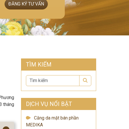
ĐĂNG KÝ TƯ VẤN
TÌM KIẾM
Search
 Phương
DỊCH VỤ NỔI BẬT
3 tháng
Căng da mặt bán phần
MEDIKA