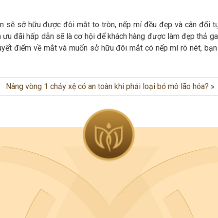
ạn sẽ sở hữu được đôi mắt to tròn, nếp mí đều đẹp và cân đối tự
nh ưu đãi hấp dẫn sẽ là cơ hội để khách hàng được làm đẹp thả ga
huyết điểm về mắt và muốn sở hữu đôi mắt có nếp mí rõ nét, bạn
Nâng vòng 1 chảy xệ có an toàn khi phải loại bỏ mô lão hóa?
.