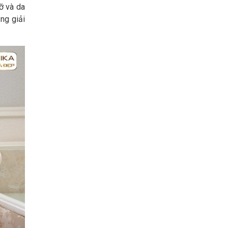
ỡ và da
ng giải