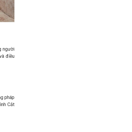
g người
và điều
ng pháp
ình Cắt