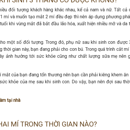
 KHI SINH 3 THÁNG CÓ ĐƯỢC KHÔNG?
iều đối tượng khách hàng khác nhau, kể cả nam và nữ. Tất cả 
 1 mí và muốn tạo mắt 2 mí đều đẹp thì nên áp dụng phương ph
tuổi khi vùng mắt đã bắt đầu lão hóa, xuất hiện nhiều mỡ và da 
ho một số đối tượng. Trong đó, phụ nữ sau khi sinh con được 
g thời gian này, bạn đang phải cho con bú. Trong quá trình cắt m
 gây ảnh hưởng tới sức khỏe cũng như chất lượng sữa mẹ nên 
 mí mắt của bạn đang tổn thương nên bạn cần phải kiêng khem ăn
sức khỏe của mẹ sau khi sinh con. Do vậy, bạn nên đợi sau thời
làm tại nhà
AI MÍ TRONG THỜI GIAN NÀO?