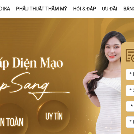
DIKA
PHẪU THUẬT THẨM MỸ
HỎI & ĐÁP
ƯU ĐÃI
BẢNG