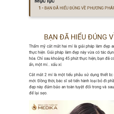
Mục lục
BẠN ĐÃ HIỂU ĐÚNG VỀ PHƯƠNG PHÁP
BẠN ĐÃ HIỂU ĐÚNG V
Thẩm mỹ cắt mắt hai mí là giải pháp làm đẹp a
thực hiện. Giải pháp làm đẹp này vừa có tác dụn
hóa. Chỉ sau khoảng 45 phút thực hiện, bạn đã có
ẩn, một mí… xấu xí.
Cắt mắt 2 mí là một tiểu phẫu sử dụng thiết b
mới. Đồng thời, bác sĩ sẽ tiến hành loại bỏ đi 
đẹp này đảm bảo an toàn tuyệt đối trong và sau
để lại sẹo.