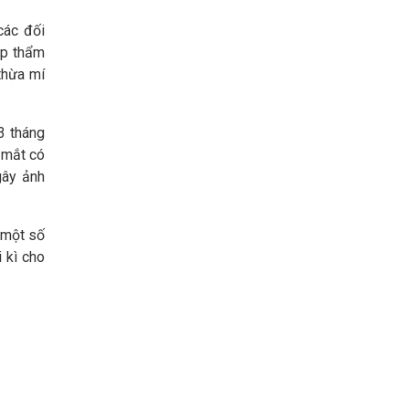
các đối
áp thẩm
thừa mí
3 tháng
í mắt có
gây ảnh
 một số
 kì cho