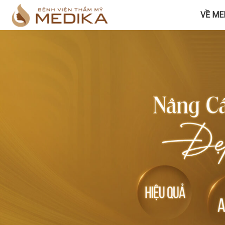
VỀ ME