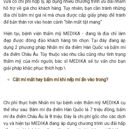
vừa có chi phí hợp lý, áp dụng nhiều chương trình ưu đãi nhằm
hỗ trợ về giá cho khách hàng. Tuy nhiên, bạn cần tránh những
địa chỉ bấm mí giá rẻ mà chưa được cấp giấy phép để tránh
để bản thân rơi vào hoàn cảnh “tiền mất tật mang”
Hiện tại, bệnh viện thẩm mỹ MEDIKA - đang là địa chỉ làm
đẹp được đông đảo khách hàng tin chọn. Tại đây đang áp
dụng 2 phương pháp Nhấn mí đa điểm Hàn Quốc và bấm mí
đa điểm Châu Âu. Tùy thuộc vào nhu cầu cũng như tình trạng
thẩm mỹ của mỗi người, bác sĩ MEDIKA sẽ tư vấn cho bạn
giải pháp khắc phục thích hợp.\
Cắt mí mắt hay bấm mí khi nếp mí ẩn vào trong?
Chi phí thực hiện Nhấn mí tại bệnh viện thẩm mỹ MEDIKA cụ
thể như sau: Bâm mí đa điểm Hàn Quốc là 7 triệu đồng, bấm
mí đa điểm Châu Âu là 8 triệu. Đây là chi phí gốc cho các dịch
vụ và hiện tại MEDIKA đang áp dụng chương trình ưu đãi hấp