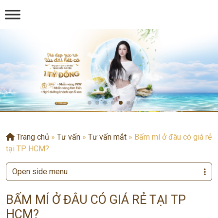
Trang chủ
»
Tư vấn
»
Tư vấn mắt
»
Bấm mí ở đâu có giá rẻ
tại TP HCM?
Open side menu
BẤM MÍ Ở ĐÂU CÓ GIÁ RẺ TẠI TP
HCM?