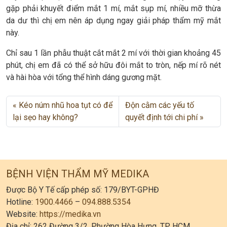
gặp phải khuyết điểm mắt 1 mí, mắt sụp mí, nhiều mỡ thừa
da dư thì chị em nên áp dụng ngay giải pháp thẩm mỹ mắt
này.
Chỉ sau 1 lần phẫu thuật cắt mắt 2 mí với thời gian khoảng 45
phút, chị em đã có thể sở hữu đôi mắt to tròn, nếp mí rõ nét
và hài hòa với tổng thể hình dáng gương mặt.
Kéo núm nhũ hoa tụt có để
Độn cằm các yếu tố
lại sẹo hay không?
quyết định tới chi phí
BỆNH VIỆN THẨM MỸ MEDIKA
Được Bộ Y Tế cấp phép số: 179/BYT-GPHĐ
Hotline:
1900.4466
–
094.888.5354
Website:
https://medika.vn
Địa chỉ: 262 Đường 3/2, Phường Hòa Hưng, TP. HCM