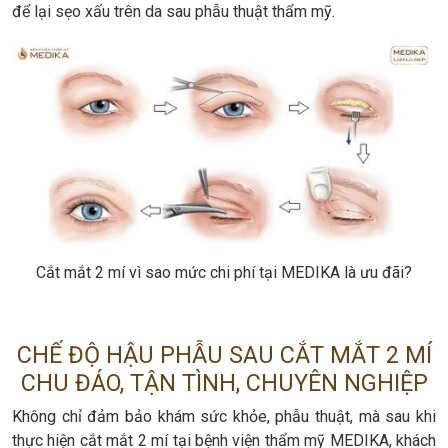
để lại sẹo xấu trên da sau phẫu thuật thẩm mỹ.
Cắt mắt 2 mí vì sao mức chi phí tại MEDIKA là ưu đãi?
CHẾ ĐỘ HẬU PHẪU SAU CẮT MẮT 2 MÍ
CHU ĐÁO, TẬN TÌNH, CHUYÊN NGHIỆP
Không chỉ đảm bảo khám sức khỏe, phẫu thuật, mà sau khi
thực hiện cắt mắt 2 mí tại bệnh viện thẩm mỹ MEDIKA, khách