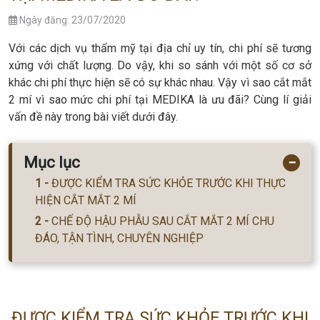
Ngày đăng: 23/07/2020
Với các dịch vụ thẩm mỹ tại địa chỉ uy tín, chi phí sẽ tương
xứng với chất lượng. Do vậy, khi so sánh với một số cơ sở
khác chi phí thực hiện sẽ có sự khác nhau. Vậy vì sao cắt mắt
2 mí vì sao mức chi phí tại MEDIKA là ưu đãi? Cùng lí giải
vấn đề này trong bài viết dưới đây.
Mục lục
−
ĐƯỢC KIỂM TRA SỨC KHỎE TRƯỚC KHI THỰC
HIỆN CẮT MẮT 2 MÍ
CHẾ ĐỘ HẬU PHẪU SAU CẮT MẮT 2 MÍ CHU
ĐÁO, TẬN TÌNH, CHUYÊN NGHIỆP
ĐƯỢC KIỂM TRA SỨC KHỎE TRƯỚC KHI