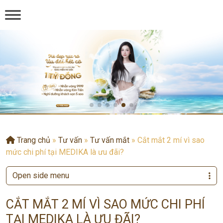
Trang chủ
»
Tư vấn
»
Tư vấn mắt
»
Cắt mắt 2 mí vì sao
mức chi phí tại MEDIKA là ưu đãi?
Open side menu
CẮT MẮT 2 MÍ VÌ SAO MỨC CHI PHÍ
TẠI MEDIKA LÀ ƯU ĐÃI?