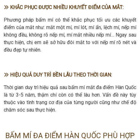
KHẮC PHỤC ĐƯỢC NHIỀU KHUYẾT ĐIỂM CỦA MẮT:
Phương pháp bấm mí có thể khắc phục tối ưu các khuyết
điểm của mắt như: mắt một mí, mí lót, mí ẩn, lệch mí, nếp mí
không đều, không rõ nếp mí, mí mắt nhiều nếp mí… Ngay sau
thực hiện, chị em sẽ sở hữu đôi mắt to với nếp mí rõ nét và
đều đẹp tự nhiên.
HIỆU QUẢ DUY TRÌ BỀN LÂU THEO THỜI GIAN:
Thời gian duy trì hiệu quả sau bấm mí mắt đa điểm Hàn Quốc
là từ 3-5 năm, thậm chí còn có thể lâu hơn. Vấn đề này tùy
thuộc vào tình trạng cơ địa của từng người cũng như chế độ
chăm sóc sau thực hiện.
BẤM MÍ ĐA ĐIỂM HÀN QUỐC PHÙ HỢP