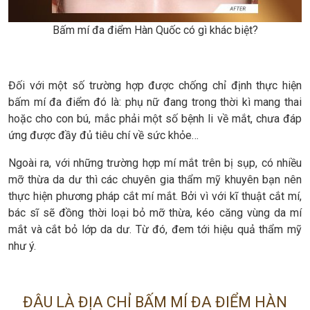
Bấm mí đa điểm Hàn Quốc có gì khác biệt?
Đối với một số trường hợp được chống chỉ định thực hiện
bấm mí đa điểm đó là: phụ nữ đang trong thời kì mang thai
hoặc cho con bú, mắc phải một số bệnh li về mắt, chưa đáp
ứng được đầy đủ tiêu chí về sức khỏe…
Ngoài ra, với những trường hợp mí mắt trên bị sụp, có nhiều
mỡ thừa da dư thì các chuyên gia thẩm mỹ khuyên bạn nên
thực hiện phương pháp cắt mí mắt. Bởi vì với kĩ thuật cắt mí,
bác sĩ sẽ đồng thời loại bỏ mỡ thừa, kéo căng vùng da mí
mắt và cắt bỏ lớp da dư. Từ đó, đem tới hiệu quả thẩm mỹ
như ý.
ĐÂU LÀ ĐỊA CHỈ BẤM MÍ ĐA ĐIỂM HÀN