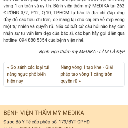
vòng 1 an toàn và uy tín. Bệnh viện thẩm mỹ MEDIKA tại 262
ĐƯỜNG 3/2, P.12, Q.10, TP.HCM tự hào là địa chỉ đáp ứng
đầy đủ các tiêu chí trên, sẽ mang lại cho chị em vẻ đẹp vòng
một tự nhiên và quyến rũ. Nếu có bất cứ câu hỏi nào hay cần
nhận sự tư vấn làm đẹp của bác sĩ, các bạn hãy gọi điện qua
hotline 094 888 5354 của bệnh viện nhé.
Bệnh viện thẩm mỹ MEDIKA - LÀM LÀ ĐẸP
So sánh các loại túi
Nâng vòng 1 tạo khe - Giải
nâng ngực phổ biến
pháp tạo vòng 1 căng tròn
hiện nay
quyến rũ
BỆNH VIỆN THẨM MỸ MEDIKA
Được Bộ Y Tế cấp phép số: 179/BYT-GPHĐ