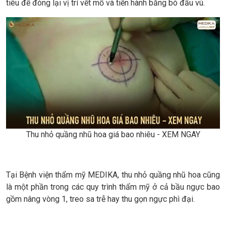
tiêu để đóng lại vị trí vết mổ và tiến hành băng bó đầu vú.
Thu nhỏ quầng nhũ hoa giá bao nhiêu - XEM NGAY
Tại Bệnh viện thẩm mỹ MEDIKA, thu nhỏ quầng nhũ hoa cũng
là một phần trong các quy trình thẩm mỹ ở cả bầu ngực bao
gồm nâng vòng 1, treo sa trễ hay thu gọn ngực phì đại.