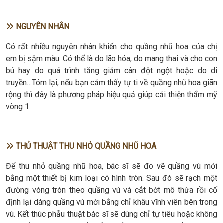
NGUYÊN NHÂN
Có rất nhiều nguyên nhân khiến cho quầng nhũ hoa của chị
em bị sậm màu. Có thể là do lão hóa, do mang thai và cho con
bú hay do quá trình tăng giảm cân đột ngột hoặc do di
truyền…Tóm lại, nếu bạn cảm thấy tự ti về quầng nhũ hoa giãn
rộng thì đây là phương pháp hiệu quả giúp cải thiện thẩm mỹ
vòng 1.
THỦ THUẬT THU NHỎ QUẦNG NHŨ HOA
Để thu nhỏ quầng nhũ hoa, bác sĩ sẽ đo vẽ quầng vú mới
bằng một thiết bị kim loại có hình tròn. Sau đó sẽ rạch một
đường vòng tròn theo quầng vú và cắt bớt mô thừa rồi cố
định lại dáng quầng vú mới bằng chỉ khâu vĩnh viên bên trong
vú. Kết thúc phẫu thuật bác sĩ sẽ dùng chỉ tự tiêu hoặc không