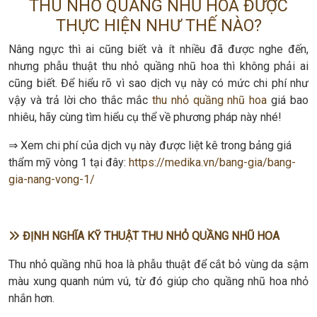
THU NHỎ QUẦNG NHŨ HOA ĐƯỢC
THỰC HIỆN NHƯ THẾ NÀO?
Nâng ngực thì ai cũng biết và ít nhiều đã được nghe đến,
nhưng phẫu thuật thu nhỏ quầng nhũ hoa thì không phải ai
cũng biết. Để hiểu rõ vì sao dịch vụ này có mức chi phí như
vậy và trả lời cho thắc mắc
thu nhỏ quầng nhũ hoa
giá bao
nhiêu, hãy cùng tìm hiểu cụ thể về phương pháp này nhé!
⇒ Xem chi phí của dịch vụ này được liệt kê trong bảng giá
thẩm mỹ vòng 1 tại đây:
https://medika.vn/bang-gia/bang-
gia-nang-vong-1/
ĐỊNH NGHĨA KỸ THUẬT THU NHỎ QUẦNG NHŨ HOA
Thu nhỏ quầng nhũ hoa là phẫu thuật để cắt bỏ vùng da sậm
màu xung quanh núm vú, từ đó giúp cho quầng nhũ hoa nhỏ
nhắn hơn.