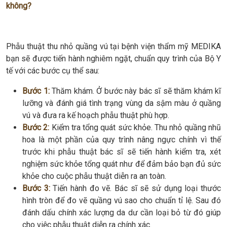
không?
Phẫu thuật thu nhỏ quầng vú tại bệnh viện thẩm mỹ MEDIKA
bạn sẽ được tiến hành nghiêm ngặt, chuẩn quy trình của Bộ Y
tế với các bước cụ thể sau:
Bước 1:
Thăm khám. Ở bước này bác sĩ sẽ thăm khám kĩ
lưỡng và đánh giá tình trạng vùng da sậm màu ở quầng
vú và đưa ra kế hoạch phẫu thuật phù hợp.
Bước 2:
Kiểm tra tổng quát sức khỏe. Thu nhỏ quầng nhũ
hoa là một phần của quy trình nâng ngực chính vì thế
trước khi phẫu thuật bác sĩ sẽ tiến hành kiểm tra, xét
nghiệm sức khỏe tổng quát như để đảm bảo bạn đủ sức
khỏe cho cuộc phẫu thuật diễn ra an toàn.
Bước 3:
Tiến hành đo vẽ. Bác sĩ sẽ sử dụng loại thước
hình tròn để đo vẽ quầng vú sao cho chuẩn tỉ lệ. Sau đó
đánh dấu chính xác lượng da dư cần loại bỏ từ đó giúp
cho việc phẫu thuật diễn ra chính xác.