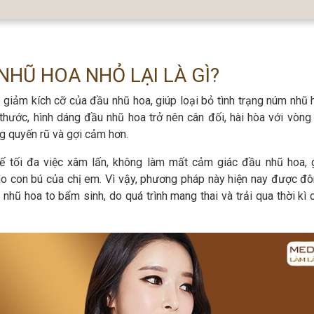
HŨ HOA NHỎ LẠI LÀ GÌ?
giảm kích cỡ của đầu nhũ hoa, giúp loại bỏ tình trạng núm nhũ h
 thước, hình dáng đầu nhũ hoa trở nên cân đối, hài hòa với vòng
g quyến rũ và gợi cảm hơn.
ế tối đa việc xâm lấn, không làm mất cảm giác đầu nhũ hoa, 
ho con bú của chị em. Vì vậy, phương pháp này hiện nay được đ
nhũ hoa to bẩm sinh, do quá trình mang thai và trải qua thời kì 