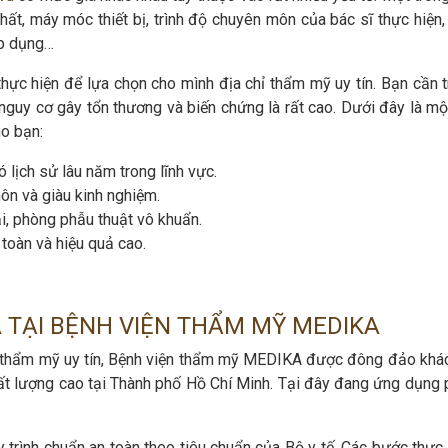
chất, máy móc thiết bị, trình độ chuyên môn của bác sĩ thực hiện
p dụng…
thực hiện để lựa chọn cho mình địa chỉ thẩm mỹ uy tín. Bạn cần t
guy cơ gây tổn thương và biến chứng là rất cao. Dưới đây là một
ho bạn:
lịch sử lâu năm trong lĩnh vực.
ôn và giàu kinh nghiệm.
i, phòng phẫu thuật vô khuẩn.
oàn và hiệu quả cao.
A TẠI BỆNH VIỆN THẨM MỸ MEDIKA
hỉ thẩm mỹ uy tín, Bệnh viện thẩm mỹ MEDIKA được đông đảo khá
hất lượng cao tại Thành phố Hồ Chí Minh. Tại đây đang ứng dụng
trình chuẩn an toàn theo tiêu chuẩn của Bộ y tế. Các bước thực 