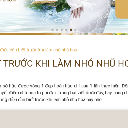
iều cần biết trước khi làm nhỏ nhũ hoa
T TRƯỚC KHI LÀM NHỎ NHŨ H
m sở hữu được vòng 1 đẹp hoàn hảo chỉ sau 1 lần thực hiện. Đồn
ết điểm nhũ hoa to phì đại. Trong bài viết dưới đây, hãy cùng ch
ng điều cần biết trước khi làm nhỏ nhũ hoa này nhé.