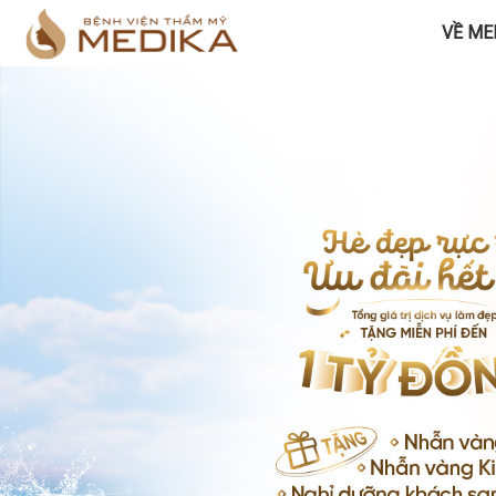
VỀ ME