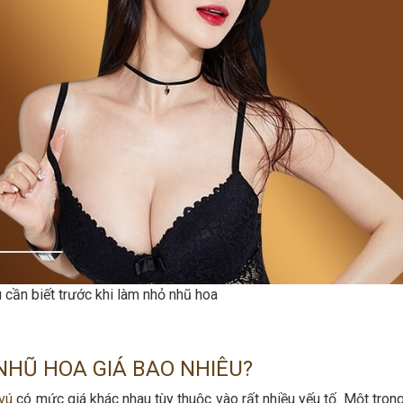
cần biết trước khi làm nhỏ nhũ hoa
NHŨ HOA GIÁ BAO NHIÊU?
vú
có mức giá khác nhau tùy thuộc vào rất nhiều yếu tố. Một tron