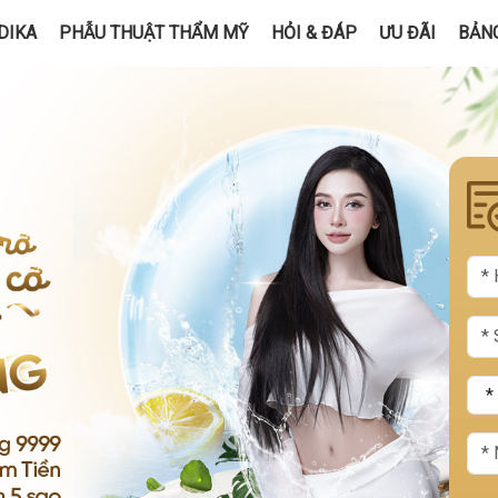
DIKA
PHẪU THUẬT THẨM MỸ
HỎI & ĐÁP
ƯU ĐÃI
BẢNG