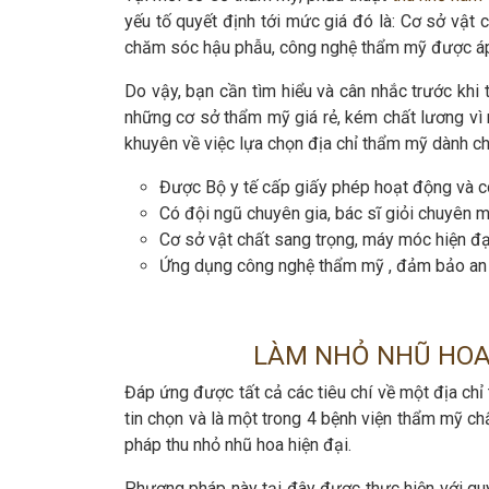
yếu tố quyết định tới mức giá đó là: Cơ sở vật 
chăm sóc hậu phẫu, công nghệ thẩm mỹ được á
Do vậy, bạn cần tìm hiểu và cân nhắc trước khi 
những cơ sở thẩm mỹ giá rẻ, kém chất lương vì n
khuyên về việc lựa chọn địa chỉ thẩm mỹ dành c
Được Bộ y tế cấp giấy phép hoạt động và có 
Có đội ngũ chuyên gia, bác sĩ giỏi chuyên m
Cơ sở vật chất sang trọng, máy móc hiện đạ
Ứng dụng công nghệ thẩm mỹ , đảm bảo an t
LÀM NHỎ NHŨ HO
Đáp ứng được tất cả các tiêu chí về một địa c
tin chọn và là một trong 4 bệnh viện thẩm mỹ c
pháp thu nhỏ nhũ hoa hiện đại.
Phương pháp này tại đây được thực hiện với quy 