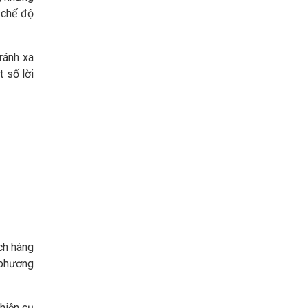
, chế độ
ránh xa
 số lời
ch hàng
 phương
hiện cụ