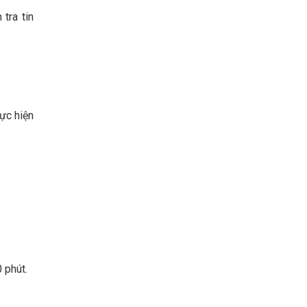
tra tin
hực hiện
 phút.