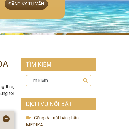
ĐĂNG KÝ TƯ VẤN
OA
TÌM KIẾM
Search
g thời,
úng tôi
DỊCH VỤ NỔI BẬT
Căng da mặt bán phần
−
MEDIKA