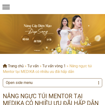
Trang chủ
»
Tư vấn
»
Tư vấn vòng 1
»
Nâng ngực túi
Mentor tại MEDIKA có nhiều ưu đãi hấp dẫn
Open side menu
NÂNG NGỰC TÚI MENTOR TẠI
MEDIKA CÓ NHIỀU ƯU ĐÃI HẤP DẪN