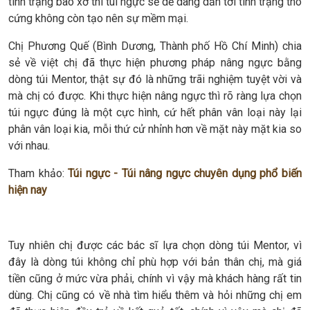
tình trạng bao xơ thì túi ngực sẽ dễ dàng dẫn tới tình trạng thô
cứng không còn tạo nên sự mềm mại.
Chị Phương Quế (Bình Dương, Thành phố Hồ Chí Minh) chia
sẻ về việt chị đã thực hiện phương pháp nâng ngực bằng
dòng túi Mentor, thật sự đó là những trãi nghiệm tuyệt vời và
mà chị có được. Khi thực hiện nâng ngực thì rõ ràng lựa chọn
túi ngực đúng là một cực hình, cứ hết phân vân loại này lại
phân vân loại kia, mỗi thứ cử nhỉnh hơn về mặt này mặt kia so
với nhau.
Tham khảo:
Túi ngực - Túi nâng ngực chuyên dụng phổ biến
hiện nay
Tuy nhiên chị được các bác sĩ lựa chọn dòng túi Mentor, vì
đây là dòng túi không chỉ phù hợp với bản thân chị, mà giá
tiền cũng ở mức vừa phải, chính vì vậy mà khách hàng rất tin
dùng. Chị cũng có về nhà tìm hiểu thêm và hỏi những chị em