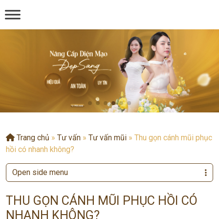
Trang chủ
»
Tư vấn
»
Tư vấn mũi
»
Thu gọn cánh mũi phục
hồi có nhanh không?
Open side menu
THU GỌN CÁNH MŨI PHỤC HỒI CÓ
NHANH KHÔNG?