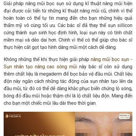
Giải pháp nâng mũi bọc sụn sử dụng kĩ thuật nâng mũi hiện
đại được cải tiến từ những kĩ thuật nâng mũi cũ, chính vì thế
hoàn toàn có thể tự tin mang đến cho bạn những hiệu quả
thẩm mỹ vô cùng tối ưu. Các bác sĩ đã thay thế sụn sillicon
cứng thành sụn sinh học định hình, loại sụn này có tính chất
mềm mại và dẻo dai hơn. Chính vì thế có thể giúp cho bác sĩ
thực hiện cắt gọt tạo hình dáng mũi một cách dễ dàng.
Không những thế khi thực hiện giải pháp
nâng mũi bọc sụn -
Sụn nhân tạo nâng cao sóng mũi
này bác sĩ còn sử dụng
thêm chất liệu là megaderm để bọc bảo vệ đầu mũi. Chất liệu
độn này ngăn cách những tác động của sụn nhân tạo lên da
đầu mũi, từ đó có thể dễ dàng khắc phục biến chứng lộ sóng,
bóng đỏ đầu mũi hoặc thậm chí là lộ chất liệu độn. Mang đến
cho bạn một chiếc mũi lâu dài theo thời gian.