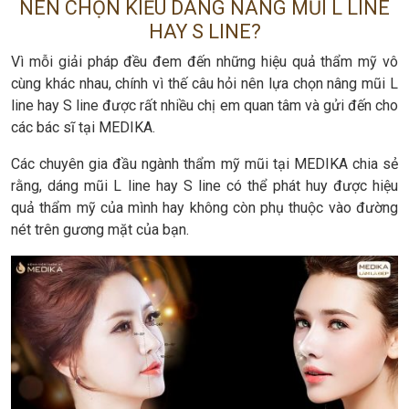
NÊN CHỌN KIỂU DÁNG NÂNG MŨI L LINE
HAY S LINE?
Vì mỗi giải pháp đều đem đến những hiệu quả thẩm mỹ vô
cùng khác nhau, chính vì thế câu hỏi nên lựa chọn nâng mũi L
line hay S line được rất nhiều chị em quan tâm và gửi đến cho
các bác sĩ tại MEDIKA.
Các chuyên gia đầu ngành thẩm mỹ mũi tại MEDIKA chia sẻ
rằng, dáng mũi L line hay S line có thể phát huy được hiệu
quả thẩm mỹ của mình hay không còn phụ thuộc vào đường
nét trên gương mặt của bạn.