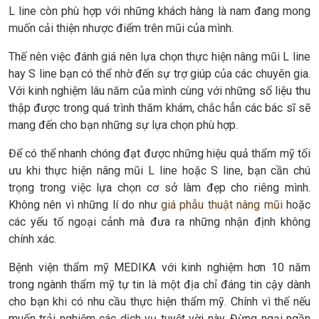
L line còn phù hợp với những khách hàng là nam đang mong
muốn cải thiện nhược điểm trên mũi của mình.
Thế nên việc đánh giá nên lựa chọn thực hiện nâng mũi L line
hay S line bạn có thể nhờ đến sự trợ giúp của các chuyên gia.
Với kinh nghiệm lâu năm của mình cùng với những số liệu thu
thập được trong quá trình thăm khám, chắc hẳn các bác sĩ sẽ
mang đến cho bạn những sự lựa chọn phù hợp.
Để có thể nhanh chóng đạt được những hiệu quả thẩm mỹ tối
ưu khi thực hiện nâng mũi L line hoặc S line, bạn cần chú
trọng trong việc lựa chọn cơ sở làm đẹp cho riêng mình.
Không nên vì những lí do như
giá phẫu thuật nâng mũi
hoặc
các yếu tố ngoại cảnh mà đưa ra những nhận định không
chính xác.
Bệnh viện thẩm mỹ MEDIKA với kinh nghiệm hơn 10 năm
trong ngành thẩm mỹ tự tin là một địa chỉ đáng tin cậy dành
cho bạn khi có nhu cầu thực hiện thẩm mỹ. Chính vì thế nếu
muốn trải nghiệm các dịch vụ tuyệt vời này. Đừng ngại ngần