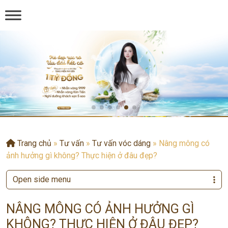
Trang chủ
»
Tư vấn
»
Tư vấn vóc dáng
»
Nâng mông có
ảnh hưởng gì không? Thực hiện ở đâu đẹp?
Open side menu
NÂNG MÔNG CÓ ẢNH HƯỞNG GÌ
KHÔNG? THỰC HIỆN Ở ĐÂU ĐẸP?