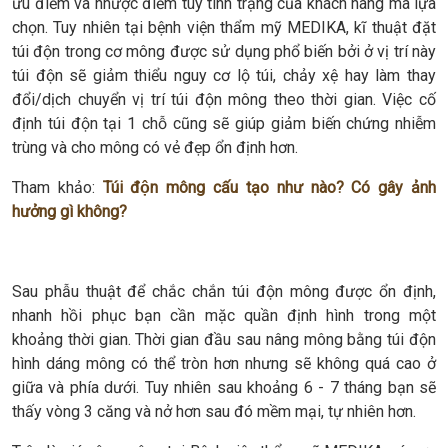
ưu điểm và nhược điểm tùy tình trạng của khách hàng mà lựa
chọn. Tuy nhiên tại bệnh viện thẩm mỹ MEDIKA, kĩ thuật đặt
túi độn trong cơ mông được sử dụng phổ biến bởi ở vị trí này
túi độn sẽ giảm thiểu nguy cơ lộ túi, chảy xệ hay làm thay
đổi/dịch chuyển vị trí túi độn mông theo thời gian. Việc cố
định túi độn tại 1 chỗ cũng sẽ giúp giảm biến chứng nhiễm
trùng và cho mông có vẻ đẹp ổn định hơn.
Tham khảo:
Túi độn mông cấu tạo như nào? Có gây ảnh
hưởng gì không?
Sau phẫu thuật để chắc chắn túi độn mông được ổn định,
nhanh hồi phục bạn cần mặc quần định hình trong một
khoảng thời gian. Thời gian đầu sau nâng mông bằng túi độn
hình dáng mông có thể tròn hơn nhưng sẽ không quá cao ở
giữa và phía dưới. Tuy nhiên sau khoảng 6 - 7 tháng bạn sẽ
thấy vòng 3 căng và nở hơn sau đó mềm mại, tự nhiên hơn.