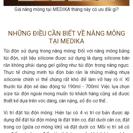
Giá nâng mông tại MEDIKA tháng này có ưu đãi gì?
NHỮNG ĐIỀU CẦN BIẾT VỀ NÂNG MÔNG
TẠI MEDIKA
Túi độn sử dụng trong nâng mông: Đối với nâng mông bằng
túi độn, vật liệu silicone được sử dụng là dạng silicone bán
rắn không phải dạng gel giống như túi độn trong nâng ngực.
Thực tế chứng minh túi độn bán rắn là những miếng nhựa
siliconle chính vì thế chúng rất khó để làm vỡ hay rò rỉ. Kĩ
thước túi độn sẽ dao động từ 190ml - 700ml. Việc lựa chọn
size túi độn ngoài mong muốn từ khách hàng cũng sẽ được
thiết kế dựa trên vóc dáng, cân nặng, số đo cơ thể…
Vị trí đặt túi độn mông: Hiện tại có 4 vị trí cơ bản được áp
dụng để đặt túi độn mông là đặt trên cơ, đặt dưới cân cơ, đặt
trong cơ (giữa cơ mông lớn) và đặt dưới cơ. Mỗi vị trí sẽ có