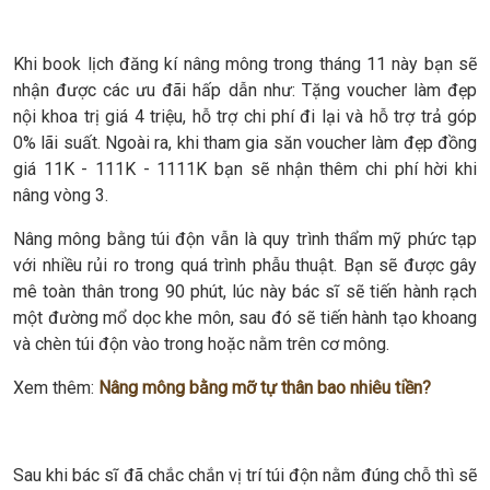
Khi book lịch đăng kí nâng mông trong tháng 11 này bạn sẽ
nhận được các ưu đãi hấp dẫn như: Tặng voucher làm đẹp
nội khoa trị giá 4 triệu, hỗ trợ chi phí đi lại và hỗ trợ trả góp
0% lãi suất. Ngoài ra, khi tham gia săn voucher làm đẹp đồng
giá 11K - 111K - 1111K bạn sẽ nhận thêm chi phí hời khi
nâng vòng 3.
Nâng mông bằng túi độn vẫn là quy trình thẩm mỹ phức tạp
với nhiều rủi ro trong quá trình phẫu thuật. Bạn sẽ được gây
mê toàn thân trong 90 phút, lúc này bác sĩ sẽ tiến hành rạch
một đường mổ dọc khe môn, sau đó sẽ tiến hành tạo khoang
và chèn túi độn vào trong hoặc nằm trên cơ mông.
Xem thêm:
Nâng mông bằng mỡ tự thân bao nhiêu tiền?
Sau khi bác sĩ đã chắc chắn vị trí túi độn nằm đúng chỗ thì sẽ