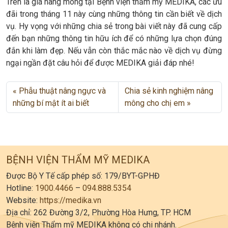
Trên là giá nâng mông tại Bệnh viện thẩm mỹ MEDIKA, các ưu
đãi trong tháng 11 này cùng những thông tin cần biết về dịch
vụ. Hy vọng với những chia sẻ trong bài viết này đã cung cấp
đến bạn những thông tin hữu ích để có những lựa chọn đúng
đắn khi làm đẹp. Nếu vẫn còn thắc mắc nào về dịch vụ đừng
ngại ngần đặt câu hỏi để được MEDIKA giải đáp nhé!
Phẫu thuật nâng ngực và
Chia sẻ kinh nghiệm nâng
những bí mật ít ai biết
mông cho chị em
BỆNH VIỆN THẨM MỸ MEDIKA
Được Bộ Y Tế cấp phép số: 179/BYT-GPHĐ
Hotline:
1900.4466
–
094.888.5354
Website:
https://medika.vn
Địa chỉ: 262 Đường 3/2, Phường Hòa Hưng, TP. HCM
Bệnh viện Thẩm mỹ MEDIKA không có chi nhánh.