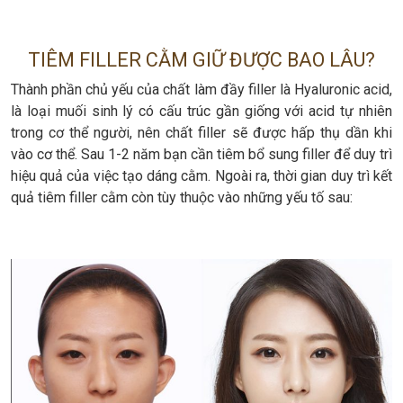
TIÊM FILLER CẰM GIỮ ĐƯỢC BAO LÂU?
Thành phần chủ yếu của chất làm đầy filler là Hyaluronic acid,
là loại muối sinh lý có cấu trúc gần giống với acid tự nhiên
trong cơ thể người, nên chất filler sẽ được hấp thụ dần khi
vào cơ thể. Sau 1-2 năm bạn cần tiêm bổ sung filler để duy trì
hiệu quả của việc tạo dáng cằm. Ngoài ra, thời gian duy trì kết
quả tiêm filler cằm còn tùy thuộc vào những yếu tố sau: