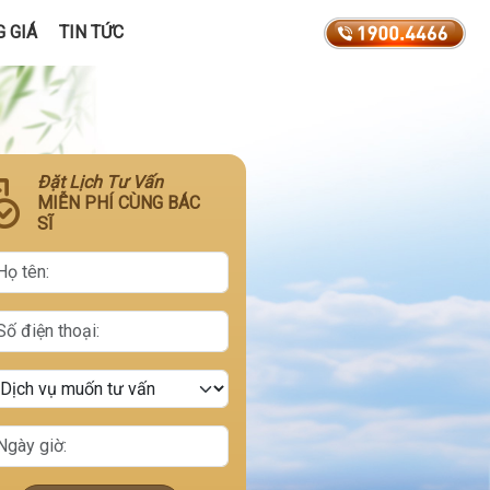
 GIÁ
TIN TỨC
Đặt Lịch Tư Vấn
MIỄN PHÍ CÙNG BÁC
SĨ