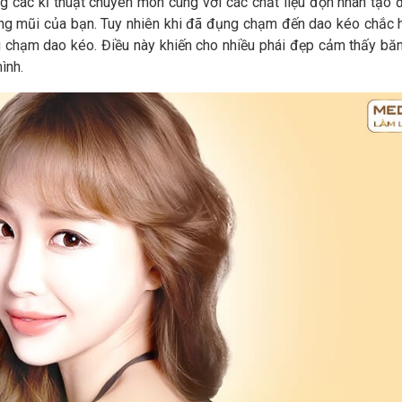
g các kĩ thuật chuyên môn cùng với các chất liệu độn nhân tạo 
g mũi của bạn. Tuy nhiên khi đã đụng chạm đến dao kéo chắc 
 chạm dao kéo. Điều này khiến cho nhiều phái đẹp cảm thấy bă
ình.