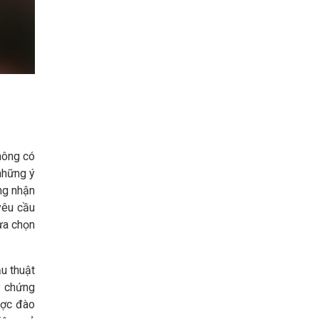
hông có
những ý
ng nhận
yêu cầu
ựa chọn
u thuật
y chứng
ược đào