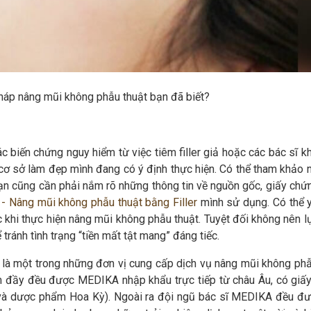
háp nâng mũi không phẫu thuật bạn đã biết?
 biến chứng nguy hiểm từ việc tiêm filler giả hoặc các bác sĩ k
ĩ cơ sở làm đẹp mình đang có ý định thực hiện. Có thể tham khảo 
ạn cũng cần phải nắm rõ những thông tin về nguồn gốc, giấy chứ
i - Nâng mũi không phẫu thuật bằng Filler
mình sử dụng. Có thể 
 khi thực hiện nâng mũi không phẫu thuật. Tuyệt đối không nên l
tránh tình trạng “tiền mất tật mang” đáng tiếc.
 là một trong những đơn vị cung cấp dịch vụ nâng mũi không phẫ
làm đầy đều được MEDIKA nhập khẩu trực tiếp từ châu Âu, có giấ
 và dược phẩm Hoa Kỳ). Ngoài ra đội ngũ bác sĩ MEDIKA đều đ