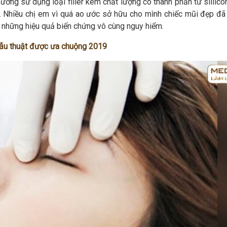
hường sử dụng loại filler kém chất lượng có thành phần từ sillico
 Nhiều chị em vì quá ao ước sở hữu cho mình chiếc mũi đẹp đã 
u những hiệu quả biến chứng vô cùng nguy hiểm.
hẫu thuật được ưa chuộng 2019