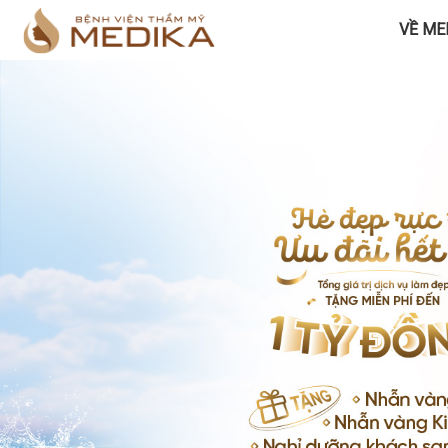
VỀ ME