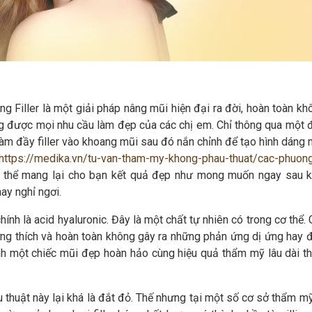
g Filler là một giải pháp nâng mũi hiện đại ra đời, hoàn toàn kh
 được mọi nhu cầu làm đẹp của các chị em. Chỉ thông qua một 
làm đầy filler vào khoang mũi sau đó nắn chỉnh để tạo hình dáng 
https://medika.vn/tu-van-tham-my-khong-phau-thuat/cac-phuon
 thể mang lại cho bạn kết quả đẹp như mong muốn ngay sau k
ay nghỉ ngơi.
ính là acid hyaluronic. Đây là một chất tự nhiên có trong cơ thể. 
ương thích và hoàn toàn không gây ra những phản ứng dị ứng hay đ
nh một chiếc mũi đẹp hoàn hảo cùng hiệu quả thẩm mỹ lâu dài th
 thuật này lại khá là đắt đỏ. Thế nhưng tại một số cơ sở thẩm mỹ