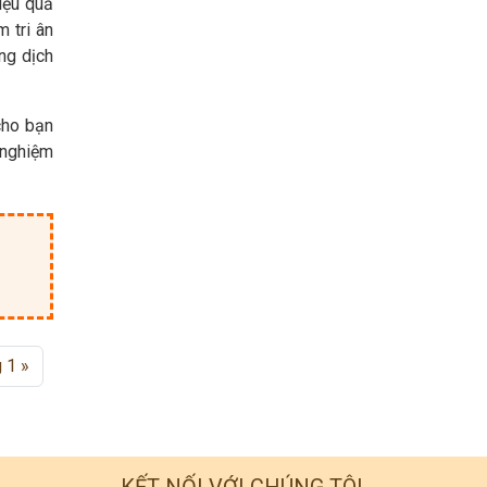
iệu quả
 tri ân
ng dịch
cho bạn
 nghiệm
g 1