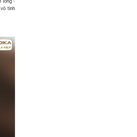
n lỏng -
vô tình