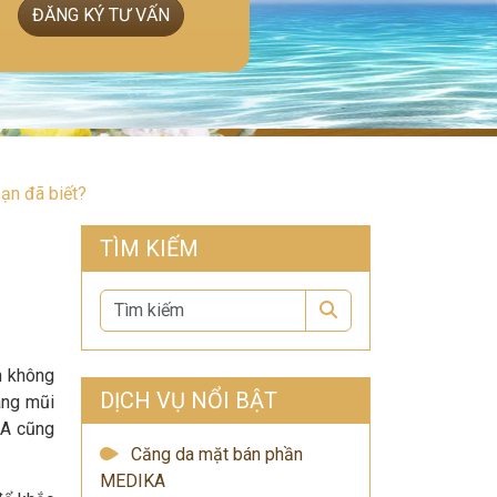
ĐĂNG KÝ TƯ VẤN
ạn đã biết?
TÌM KIẾM
Search
n không
DỊCH VỤ NỔI BẬT
âng mũi
KA cũng
Căng da mặt bán phần
MEDIKA