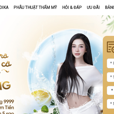
DIKA
PHẪU THUẬT THẨM MỸ
HỎI & ĐÁP
ƯU ĐÃI
BẢNG