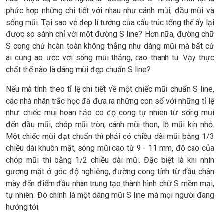
phức hợp những chi tiết với nhau như cánh mũi, đầu mũi và
sống mũi. Tại sao vẻ đẹp lí tưởng của cấu trúc tổng thể ấy lại
được so sánh chỉ với một đường S line? Hơn nữa, đường chữ
S cong chứ hoàn toàn không thẳng như dáng mũi mà bất cứ
ai cũng ao ước với sống mũi thẳng, cao thanh tú. Vậy thực
chất thế nào là dáng mũi đẹp chuẩn S line?
Nếu mà tính theo tỉ lệ chi tiết về một chiếc mũi chuẩn S line,
các nhà nhân trắc học đã đưa ra những con số với những tỉ lệ
như: chiếc mũi hoàn hảo có độ cong tự nhiên từ sống mũi
đến đầu mũi, chóp mũi tròn, cánh mũi thon, lỗ mũi kín nhỏ.
Một chiếc mũi đạt chuẩn thì phải có chiều dài mũi bằng 1/3
chiều dài khuôn mặt, sóng mũi cao từ 9 - 11 mm, độ cao của
chóp mũi thì bằng 1/2 chiều dài mũi. Đặc biệt là khi nhìn
gương mặt ở góc độ nghiêng, đường cong tính từ đầu chân
mày đến điểm đầu nhân trung tạo thành hình chữ S mềm mại,
tự nhiên. Đó chính là một dáng mũi S line mà mọi người đang
hướng tới.