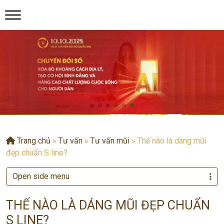
Trang chủ
»
Tư vấn
»
Tư vấn mũi
»
Thế nào là dáng mũi
đẹp chuẩn S line?
Open side menu
THẾ NÀO LÀ DÁNG MŨI ĐẸP CHUẨN
S LINE?