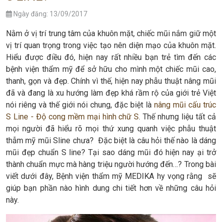
Ngày đăng: 13/09/2017
Nằm ở vị trí trung tâm của khuôn mặt, chiếc mũi nắm giữ một
vị trí quan trọng trong việc tạo nên diện mạo của khuôn mặt.
Hiểu được điều đó, hiện nay rất nhiều bạn trẻ tìm đến các
bệnh viện thẩm mỹ để sở hữu cho mình một chiếc mũi cao,
thanh, gọn và đẹp. Chính vì thế, hiện nay phẫu thuật nâng mũi
đã và đang là xu hướng làm đẹp khá rầm rộ của giới trẻ Việt
nói riêng và thế giới nói chung, đặc biệt là
nâng mũi cấu trúc
S Line - Độ cong mềm mại hình chữ S
. Thế nhưng liệu tất cả
mọi người đã hiểu rõ mọi thứ xung quanh việc phẫu thuật
thẫm mỹ mũi Sline chưa? Đặc biệt là câu hỏi thế nào là dáng
mũi đẹp chuẩn S line? Tại sao dáng mũi đó hiện nay ại trở
thành chuẩn mực mà hàng triệu người hướng đến…? Trong bài
viết dưới đây, Bệnh viện thẩm mỹ MEDIKA hy vọng rằng sẽ
giúp bạn phần nào hình dung chi tiết hơn về những câu hỏi
này.