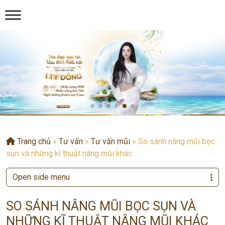
Trang chủ
»
Tư vấn
»
Tư vấn mũi
»
So sánh nâng mũi bọc
sụn và những kĩ thuật nâng mũi khác
Open side menu
SO SÁNH NÂNG MŨI BỌC SỤN VÀ
NHỮNG KĨ THUẬT NÂNG MŨI KHÁC