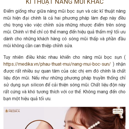
KĨ THUẬT NÂNG MŨI KHÁC
Điểm giống như giữa nâng mũi bọc sụn và các kĩ thuật nâng
mũi hiện đại chính là cả hai phương pháp làm đẹp này đều
chú trọng vào việc chỉnh sửa những nhược điểm trên sóng
mũi. Chính vì thế chỉ có thể mang đến hiệu quả thẩm mỹ tối ưu
dành cho những khách hàng có sóng mũi thấp và phần đầu
mũi không cần can thiệp chỉnh sửa.
Tuy nhiên điều khác nhau khiến cho nâng mũi bọc sụn (
https://medika.vn/phau-thuat-mui/nang-mui-boc-sun/
) nhận
được rất nhiều sự quan tâm của các chị em đó chính là chất
liệu độn mũi. Nếu như những phương pháp truyền thống chỉ
sử dụng sụn silicon để cải thiện sóng mũi. Chất liệu độn này
rất cứng và khó tương thích với cơ thể. Không mang đến cho
bạn một hiệu quả tối ưu.