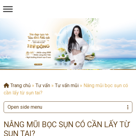
Trang chủ
»
Tư vấn
»
Tư vấn mũi
»
Nâng mũi bọc sụn có
cần lấy từ sụn tai?
Open side menu
NÂNG MŨI BỌC SỤN CÓ CẦN LẤY TỪ
SỤN TAI?