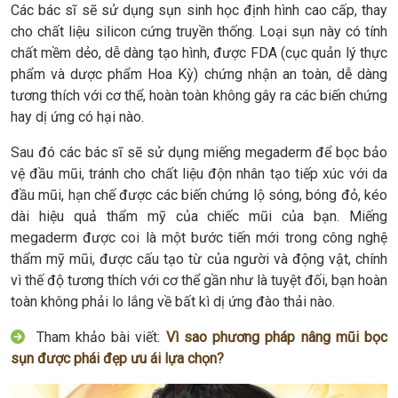
Các bác sĩ sẽ sử dụng sụn sinh học định hình cao cấp, thay
cho chất liệu silicon cứng truyền thống. Loại sụn này có tính
chất mềm dẻo, dễ dàng tạo hình, được FDA (cục quản lý thực
phẩm và dược phẩm Hoa Kỳ) chứng nhận an toàn, dễ dàng
tương thích với cơ thể, hoàn toàn không gây ra các biến chứng
hay dị ứng có hại nào.
Sau đó các bác sĩ sẽ sử dụng miếng megaderm để bọc bảo
vệ đầu mũi, tránh cho chất liệu độn nhân tạo tiếp xúc với da
đầu mũi, hạn chế được các biến chứng lộ sóng, bóng đỏ, kéo
dài hiệu quả thẩm mỹ của chiếc mũi của bạn. Miếng
megaderm được coi là một bước tiến mới trong công nghệ
thẩm mỹ mũi, được cấu tạo từ của người và động vật, chính
vì thế độ tương thích với cơ thể gần như là tuyệt đối, bạn hoàn
toàn không phải lo lắng về bất kì dị ứng đào thải nào.
Tham khảo bài viết:
Vì sao phương pháp nâng mũi bọc
sụn được phái đẹp ưu ái lựa chọn?