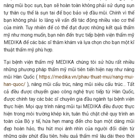
nâng mũi bọc sụn, bạn sẽ hoàn toàn không phải sử dụng sụn
tự thân cụ thể là sụn tai để bọc bảo vệ đầu mũi. Chính vì thế
bạn không phải lo lắng về vấn đề tác động nhiều vào cơ thể
của mình. Tuy nhiên để có thể đạt được những kết quả thẩm
mỹ như mong muốn, bạn nên đến trực tiếp bệnh viện thẩm mỹ
MEDIKA để các bác sĩ thăm khám và lựa chọn cho bạn một kĩ
thuật thẩm mỹ phù hợp.
Tại bệnh viện thẩm mỹ MEDIKA chúng tôi sử hữu rất nhiều
những phương pháp thẩm mỹ mũi tiên tiến hiện nay như nâng
mũi Hàn Quốc (
https://medika.vn/phau-thuat-mui/nang-mui-
han-quoc/
), nâng mũi cấu trúc, nâng mũi siêu cấu trúc… Tất
cả đều được chuyển giao công nghệ trực tiếp từ Hàn Quốc,
được chính tay các bác sĩ chuyên gia đầu ngành tại bệnh viện
thực hiện. Mọi quy trình nâng mũi tại MEDIKA đều được thực
hiện trong môi trường khép kín, tuân thủ chặt chẽ quy trình an
toàn của Bộ y tế, hứa hẹn mang đến cho bạn một dáng mũi
đẹp hoàn hảo, thu hút mọi ánh nhìn của người đối diện từ
những giây phút đầu tiên, hiệu quả thẩm mỹ lâu dài theo thời