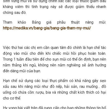
sinh vùng mũi và sử dụng chính xác các loại thuốc giảm đau
kháng viêm thì tình trạng này sẽ được giảm thiểu nhanh
chóng sau đó.
Tham khảo Bảng giá phẫu thuật nâng mũi:
https://medika.vn/bang-gia/bang-gia-tham-my-mui/
Việc thứ hai các chị em cần quan tâm đó chính là hạn chế tác
động vào mũi cho đến khi chiếc mũi hồi phục hoàn toàn.
Trong 1 tuần đầu tiên để cho sụn mũi có thể ổn định, bạn nên
nằm thẳng khi ngủ, không nên nằm nghiêng sẽ ảnh hưởng
đến dáng mũi của bạn.
Hạn chế sử dụng các loại thực phẩm có khả năng gây sẹo
xấu sau khi nâng mũi như đồ nếp, hải sản, rau muống… đồ
uống có chứa cồn: rượu, bia và những chất kích thích có hại
cho cơ thể.
Hy vọng bài viết trên đã cung cấp cho bạn những thông tin bổ