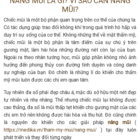
NÂNG MŨI LÀ GÌ? VÌ SAO CẦN NÂNG
MŨI?
Chiếc mũi là một bộ phận quan trọng trên cơ thể của chúng ta.
Có tác dụng giúp trao đổi không khí trong quá trình hô hấp và
duy trì sự sống của cơ thể. Không những thế về mặt thẩm mỹ,
chiếc mũi là một bộ phận là tâm điểm của sự chú ý trên
gương mặt, làm hài hòa những đường nét còn lại của bạn.
Ngoài ra theo nhân tướng học, mũi góp phần không nhỏ ảnh
hưởng đến phong thủy con đường tình duyên và công danh
sự nghiệp của bạn. Đó chính là những lí do khiến cho thẩm
mỹ mũi luôn được các chị em quan tâm.
Tuy nhiên đa số phái đẹp châu á, mặc dù sở hữu một nét đẹp
tự nhiên và nhẹ nhàng. Thế nhưng chiếc mũi lại không được
cao thẳng, đa số là mũi thấp tẹt khiến cho gương mặt của các
chị em trở nên không được hài hòa và thu hút. Đó cũng chính
là nguyên do khiến cho các giải pháp
nâng mũi
(
https://medika.vn/tham-my-mui/nang-mui/
) tại đây luôn
phát triển và thay đổi từng ngày.