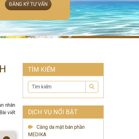
ĐĂNG KÝ TƯ VẤN
NH
TÌM KIẾM
Search
ụn nhân
DỊCH VỤ NỔI BẬT
Bài viết
Căng da mặt bán phần
MEDIKA