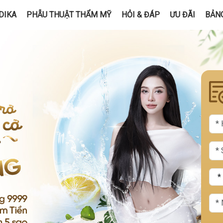
DIKA
PHẪU THUẬT THẨM MỸ
HỎI & ĐÁP
ƯU ĐÃI
BẢNG