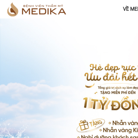
VỀ ME