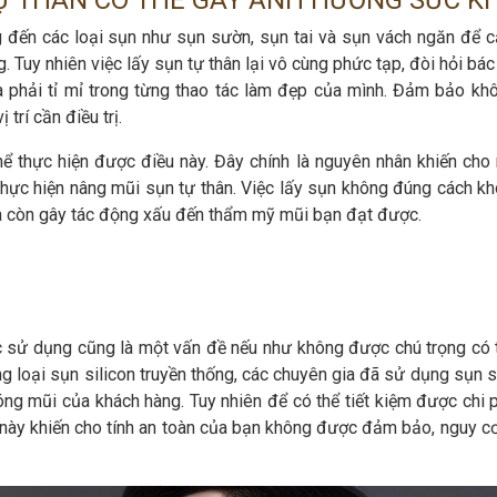
Ự THÂN CÓ THỂ GÂY ẢNH HƯỞNG SỨC K
đến các loại sụn như sụn sườn, sụn tai và sụn vách ngăn để cả
Tuy nhiên việc lấy sụn tự thân lại vô cùng phức tạp, đòi hỏi bác
là phải tỉ mỉ trong từng thao tác làm đẹp của mình. Đảm bảo kh
rí cần điều trị.
ể thực hiện được điều này. Đây chính là nguyên nhân khiến cho
hực hiện nâng mũi sụn tự thân. Việc lấy sụn không đúng cách kh
 còn gây tác động xấu đến thẩm mỹ mũi bạn đạt được.
 sử dụng cũng là một vấn đề nếu như không được chú trọng có 
loại sụn silicon truyền thống, các chuyên gia đã sử dụng sụn s
ng mũi của khách hàng. Tuy nhiên để có thể tiết kiệm được chi p
 này khiến cho tính an toàn của bạn không được đảm bảo, nguy cơ