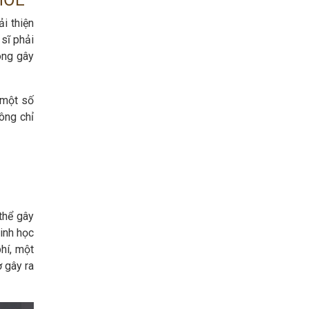
HỎE
i thiện
 sĩ phải
ông gây
 một số
ông chỉ
thể gây
inh học
hí, một
 gây ra