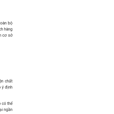
 toàn bộ
ch hàng
n cơ sở
ện chất
 ý định
 có thể
ại ngần