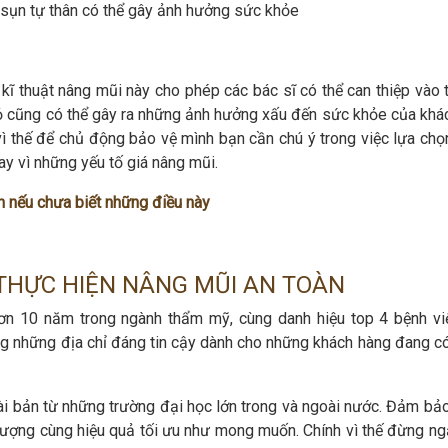
sụn tự thân có thể gây ảnh hưởng sức khỏe
, kĩ thuật nâng mũi này cho phép các bác sĩ có thể can thiệp vào
nhỏ cũng có thể gây ra những ảnh hưởng xấu đến sức khỏe của khá
ì thế để chủ động bảo vệ mình bạn cần chú ý trong việc lựa chọ
y vì những yếu tố giá nâng mũi.
 nếu chưa biết những điều này
 THỰC HIỆN NÂNG MŨI AN TOÀN
n 10 năm trong ngành thẩm mỹ, cùng danh hiệu top 4 bệnh vi
ng những địa chỉ đáng tin cậy dành cho những khách hàng đang có
i bản từ những trường đại học lớn trong và ngoài nước. Đảm bảo
ượng cùng hiệu quả tối ưu như mong muốn. Chính vì thế đừng ng