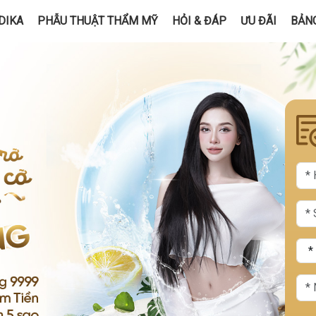
DIKA
PHẪU THUẬT THẨM MỸ
HỎI & ĐÁP
ƯU ĐÃI
BẢNG