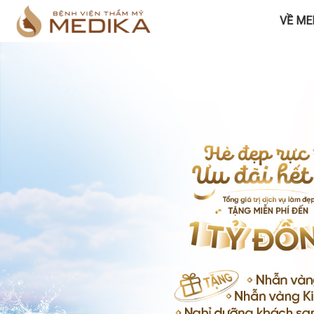
VỀ ME