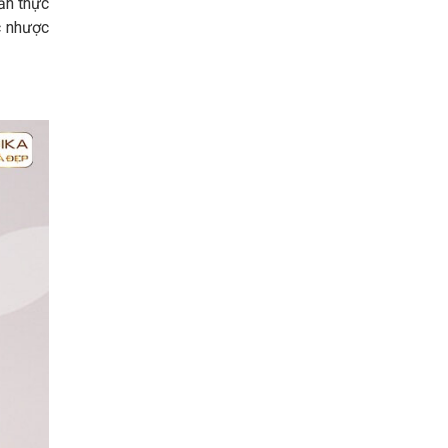
lần thực
c nhược