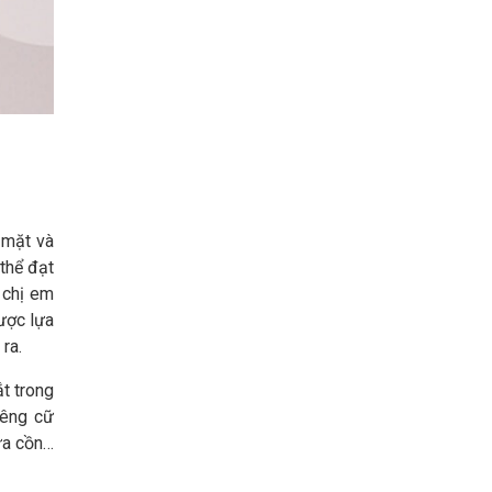
 mặt và
thể đạt
 chị em
ược lựa
ra.
t trong
iêng cữ
ứa cồn…