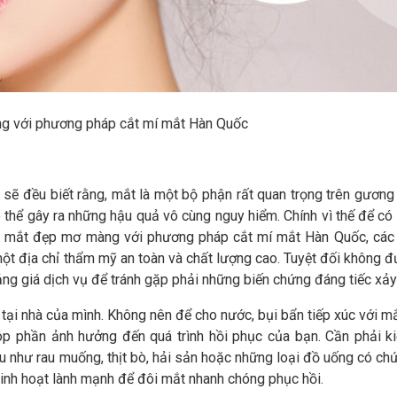
 với phương pháp cắt mí mắt Hàn Quốc
 sẽ đều biết rằng, mắt là một bộ phận rất quan trọng trên gương
thể gây ra những hậu quả vô cùng nguy hiểm. Chính vì thế để có 
mắt đẹp mơ màng với phương pháp cắt mí mắt Hàn Quốc, các
một địa chỉ thẩm mỹ an toàn và chất lượng cao. Tuyệt đối không đ
ng giá dịch vụ để tránh gặp phải những biến chứng đáng tiếc xảy 
tại nhà của mình. Không nên để cho nước, bụi bẩn tiếp xúc với mắ
óp phần ảnh hưởng đến quá trình hồi phục của bạn. Cần phải k
u như rau muống, thịt bò, hải sản hoặc những loại đồ uống có ch
inh hoạt lành mạnh để đôi mắt nhanh chóng phục hồi.