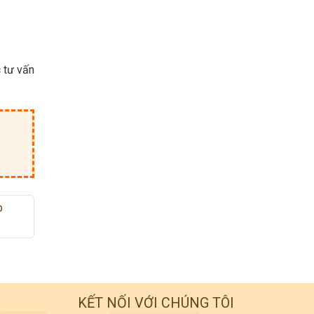
 tư vấn
p
KẾT NỐI VỚI CHÚNG TÔI