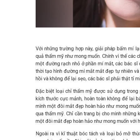
Với những trường hợp này, giải pháp bấm mí lạ
quả thẩm mỹ như mong muốn. Chính vì thế các 
một đường rạch nhỏ ở phần mí mắt, các bác sĩ có
thời tạo hình đường mí mắt mắt đẹp tự nhiên v
hồi và không để lại sẹo, các bác sĩ phải thật tỉ m
Đặc biệt loại chỉ thẩm mỹ được sử dụng trong p
kích thước cực mảnh, hoàn toàn không để lại b
mình một đôi mắt đẹp hoàn hảo như mong muốn m
qua thẩm mỹ. Chỉ cần trang bị cho mình những 
một đôi mắt đẹp hoàn hảo như mong muốn với hiệ
Ngoài ra vì kĩ thuật bóc tách và loại bỏ mỡ t