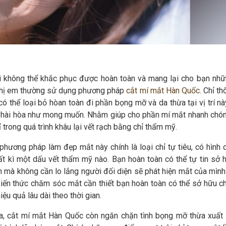
i không thể khắc phục được hoàn toàn và mang lại cho bạn nhữ
chị em thường sử dụng phương pháp
cắt mí mắt Hàn Quốc
. Chỉ t
 thể loại bỏ hòan toàn đi phần bọng mỡ và da thừa tại vị trí nà
à hài hòa như mong muốn. Nhằm giúp cho phần mí mắt nhanh chó
ỉ trong quá trình khâu lại vết rạch bằng chỉ thẩm mỹ.
hương pháp làm đẹp mắt này chính là loại chỉ tự tiêu, có hình 
ất kì một dấu vết thẩm mỹ nào. Bạn hoàn toàn có thể tự tin sở 
à không cần lo lắng người đối diện sẽ phát hiện mắt của mình 
kiến thức chăm sóc mắt cần thiết bạn hoàn toàn có thể sở hữu c
u quả lâu dài theo thời gian.
hừa, cắt mí mắt Hàn Quốc còn ngăn chặn tình bọng mỡ thừa xuất 