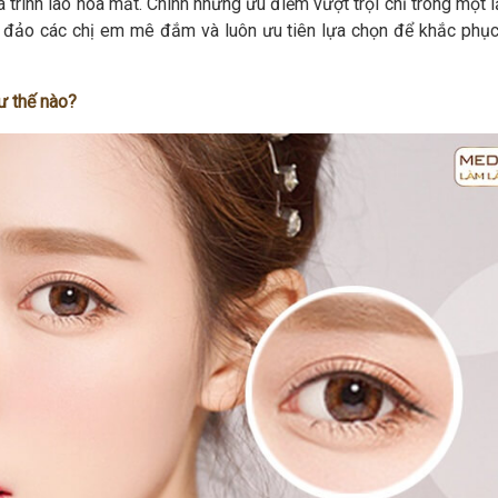
 trình lão hóa mắt. Chính những ưu điểm vượt trội chỉ trong một 
g đảo các chị em mê đắm và luôn ưu tiên lựa chọn để khắc phụ
ư thế nào?