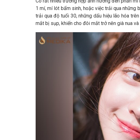
Có rất nhiều trường hợp ảnh hưởng đến phần mí 
1 mí, mí lót bẩm sinh, hoặc việc trải qua những
trải qua độ tuổi 30, những dấu hiệu lão hóa trê
mắt bị sụp, khiến cho đôi mắt trở nên già nua và