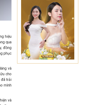
ng hiệu
hông qua
y, đồng
ng phục
dáng và
hữu cho
đã trải
ho mình
hiện và