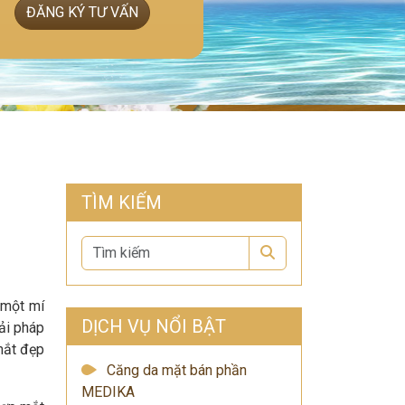
ĐĂNG KÝ TƯ VẤN
TÌM KIẾM
Search
 một mí
DỊCH VỤ NỔI BẬT
ải pháp
mắt đẹp
Căng da mặt bán phần
MEDIKA