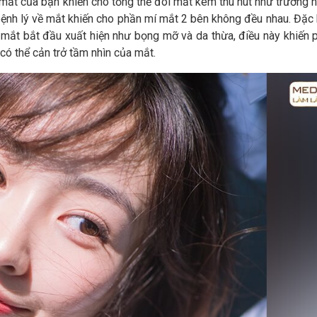
mắt của bạn khiến cho tổng thể đôi mắt kém thu hút như trường 
 bệnh lý về mắt khiến cho phần mí mắt 2 bên không đều nhau. Đặc 
n mắt bắt đầu xuất hiện như bọng mỡ và da thừa, điều này khiến 
 có thể cản trở tầm nhìn của mắt.