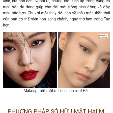
lanh, hút hòn hơn. Ngoài ra, những loại kính áp tròng cũng có
màu sắc đa dạng giúp cho đôi mắt trông sinh động và đầy
màu sắc hơn. Chỉ với một thay đổi nhỏ về màu mắt, thần thái
của bạn có thể biến hóa sang chảnh, ngay thơ hay trông Tây
hơn.
Makeup mắt một mí xinh như idol Hàn
PHƯƠNG PHÁP SỞ HỮU MẮT HAI MÍ