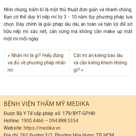
Nhìn chung, bấm bí là một thủ thuật đơn giản và nhanh chóng.
Bạn có thể duy trì nếp mí từ 3 - 10 năm tùy phương pháp lựa
chọn. Đây chính là giải pháp lâu dài, an toàn và tiện lợi để sở
hữu nếp mí sắc nét, cân xứng mà không cần make up mắt
một mí mỗi ngày.
Nhấn mí là gì? Hiểu đúng
Cắt mí ăn kiêng bao lâu
và đủ về phương pháp nhấn
và cần kiêng khem những
mí
gì?
BỆNH VIỆN THẨM MỸ MEDIKA
Được Bộ Y Tế cấp phép số: 179/BYT-GPHĐ
Hotline:
1900.4466
–
094.888.5354
Website:
https://medika.vn
Địa chỉ: 262 Đường 3/2, Phường Hòa Hưng, TP. HCM