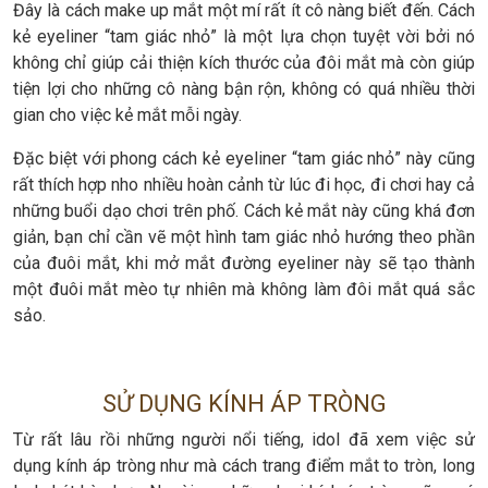
Đây là cách make up mắt một mí rất ít cô nàng biết đến. Cách
kẻ eyeliner “tam giác nhỏ” là một lựa chọn tuyệt vời bởi nó
không chỉ giúp cải thiện kích thước của đôi mắt mà còn giúp
tiện lợi cho những cô nàng bận rộn, không có quá nhiều thời
gian cho việc kẻ mắt mỗi ngày.
Đặc biệt với phong cách kẻ eyeliner “tam giác nhỏ” này cũng
rất thích hợp nho nhiều hoàn cảnh từ lúc đi học, đi chơi hay cả
những buổi dạo chơi trên phố. Cách kẻ mắt này cũng khá đơn
giản, bạn chỉ cần vẽ một hình tam giác nhỏ hướng theo phần
của đuôi mắt, khi mở mắt đường eyeliner này sẽ tạo thành
một đuôi mắt mèo tự nhiên mà không làm đôi mắt quá sắc
sảo.
SỬ DỤNG KÍNH ÁP TRÒNG
Từ rất lâu rồi những người nổi tiếng, idol đã xem việc sử
dụng kính áp tròng như mà cách trang điểm mắt to tròn, long