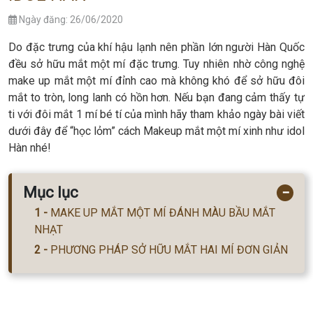
Ngày đăng: 26/06/2020
Do đặc trưng của khí hậu lạnh nên phần lớn người Hàn Quốc
đều sở hữu mắt một mí đặc trưng. Tuy nhiên nhờ công nghệ
make up mắt một mí đỉnh cao mà không khó để sở hữu đôi
mắt to tròn, long lanh có hồn hơn. Nếu bạn đang cảm thấy tự
ti với đôi mắt 1 mí bé tí của mình hãy tham khảo ngày bài viết
dưới đây để “học lỏm” cách Makeup mắt một mí xinh như idol
Hàn nhé!
Mục lục
−
MAKE UP MẮT MỘT MÍ ĐÁNH MÀU BẦU MẮT
NHẠT
PHƯƠNG PHÁP SỞ HỮU MẮT HAI MÍ ĐƠN GIẢN