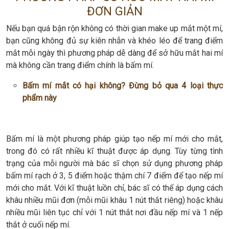
ĐƠN GIẢN
Nếu bạn quá bận rộn không có thời gian make up mắt một mí,
bạn cũng không đủ sự kiên nhẫn và khéo léo để trang điểm
mắt mỗi ngày thì phương pháp dễ dàng để sở hữu mắt hai mí
mà không cần trang điểm chính là bấm mí.
Bấm mí mắt có hại không? Đừng bỏ qua 4 loại thực
phẩm này
Bấm mí là một phương pháp giúp tạo nếp mí mới cho mắt,
trong đó có rất nhiều kĩ thuật được áp dụng. Tùy từng tình
trạng của mỗi người mà bác sĩ chọn sử dụng phương pháp
bấm mí rạch ở 3, 5 điểm hoặc thậm chí 7 điểm để tạo nếp mí
mới cho mắt. Với kĩ thuật luồn chỉ, bác sĩ có thể áp dụng cách
khâu nhiều mũi đơn (mỗi mũi khâu 1 nút thắt riêng) hoặc khâu
nhiều mũi liên tục chỉ với 1 nút thắt nơi đầu nếp mí và 1 nếp
thắt ở cuối nếp mí.