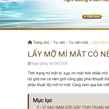
Trang chủ
»
Tư vấn
»
Tư vấn mắt
»
Lấy mỡ mí
LẤY MỠ MÍ MẮT CÓ N
Ngày đăng: 06/08/2020
Tình trạng mí mắt bị sụp, mí mắt trên nhiều mỡ 
nữ giới mà cả nam giới cũng gặp phải khuyết đi
phẫu thuật lấy mỡ mí mắt. Cùng xem qua bài viê
Mục lục
VÌ SAO NAM GIỚI GẶP TÌNH TRẠNG 