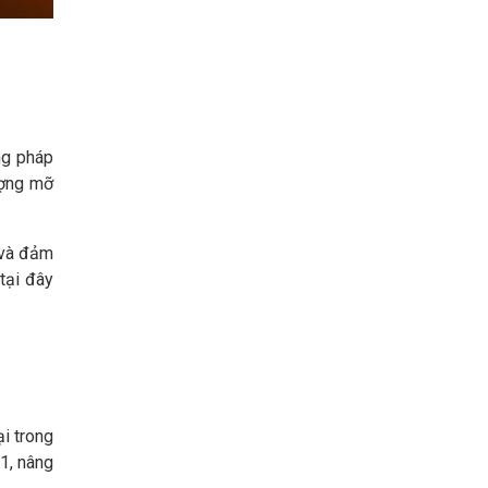
ng pháp
ượng mỡ
 và đảm
tại đây
ại trong
1, nâng