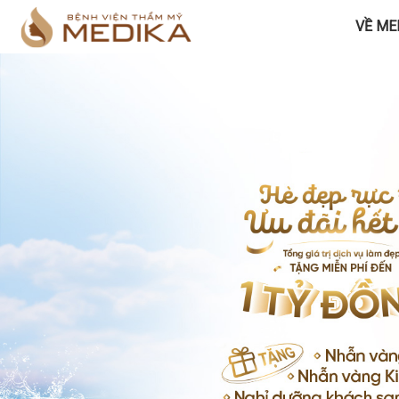
VỀ ME