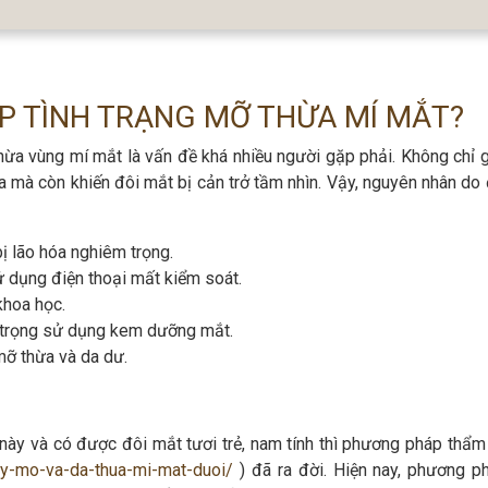
ẶP TÌNH TRẠNG MỠ THỪA MÍ MẮT?
thừa vùng mí mắt là vấn đề khá nhiều người gặp phải. Không chỉ 
ua mà còn khiến đôi mắt bị cản trở tầm nhìn. Vậy, nguyên nhân do
ị lão hóa nghiêm trọng.
ử dụng điện thoại mất kiểm soát.
khoa học.
 trọng sử dụng kem dưỡng mắt.
mỡ thừa và da dư.
này và có được đôi mắt tươi trẻ, nam tính thì phương pháp thẩ
ay-mo-va-da-thua-mi-mat-duoi/
) đã ra đời. Hiện nay, phương p