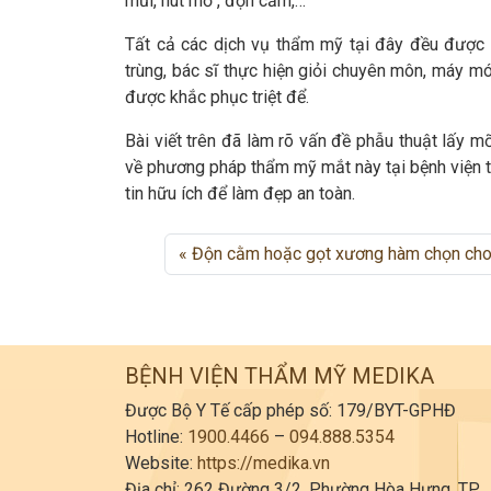
mũi, hút mỡ , độn cằm,…
Tất cả các dịch vụ thẩm mỹ tại đây đều được 
trùng, bác sĩ thực hiện giỏi chuyên môn, máy mó
được khắc phục triệt để.
Bài viết trên đã làm rõ vấn đề phẫu thuật lấy m
về phương pháp thẩm mỹ mắt này tại bệnh viện
tin hữu ích để làm đẹp an toàn.
Độn cằm hoặc gọt xương hàm chọn ch
BỆNH VIỆN THẨM MỸ MEDIKA
Được Bộ Y Tế cấp phép số: 179/BYT-GPHĐ
Hotline:
1900.4466
–
094.888.5354
Website:
https://medika.vn
Địa chỉ: 262 Đường 3/2, Phường Hòa Hưng, TP.