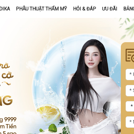
DIKA
PHẪU THUẬT THẨM MỸ
HỎI & ĐÁP
ƯU ĐÃI
BẢNG