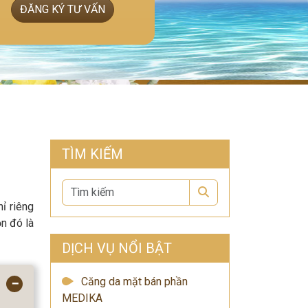
ĐĂNG KÝ TƯ VẤN
TÌM KIẾM
Search
ỉ riêng
n đó là
DỊCH VỤ NỔI BẬT
Căng da mặt bán phần
−
MEDIKA