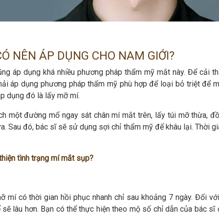
CÓ NÊN ÁP DỤNG CHO NAM GIỚI?
cũng áp dụng khá nhiều phương pháp thẩm mỹ mắt này. Để cải thi
phải áp dụng phương pháp thẩm mỹ phù hợp để loại bỏ triệt để m
p dụng đó là lấy mỡ mí.
ạch một đường mổ ngay sát chân mí mắt trên, lấy túi mỡ thừa, đồ
a. Sau đó, bác sĩ sẽ sử dụng sợi chỉ thẩm mỹ để khâu lại. Thời g
hiện tình trạng mí mắt sụp?
ỡ mí có thời gian hồi phục nhanh chỉ sau khoảng 7 ngày. Đối vớ
ể sẽ lâu hơn. Bạn có thể thực hiện theo mộ số chỉ dẫn của bác sĩ