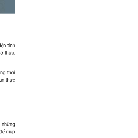
ện tình
ỡ thừa.
ng thời
ian thực
i những
 để giúp