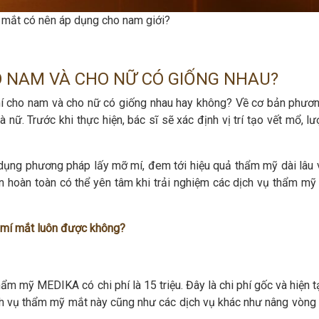
mắt có nên áp dụng cho nam giới?
O NAM VÀ CHO NỮ CÓ GIỐNG NHAU?
mí cho nam và cho nữ có giống nhau hay không? Về cơ bản phươ
nữ. Trước khi thực hiện, bác sĩ sẽ xác định vị trí tạo vết mổ, l
dụng phương pháp lấy mỡ mí, đem tới hiệu quả thẩm mỹ dài lâu
 hoàn toàn có thể yên tâm khi trải nghiệm các dịch vụ thẩm mỹ 
mí mắt luôn được không?
m mỹ MEDIKA có chi phí là 15 triệu. Đây là chi phí gốc và hiện t
 vụ thẩm mỹ mắt này cũng như các dịch vụ khác như nâng vòng 