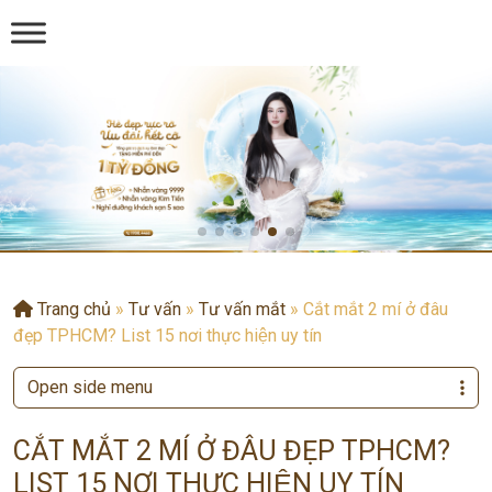
Trang chủ
»
Tư vấn
»
Tư vấn mắt
»
Cắt mắt 2 mí ở đâu
đẹp TPHCM? List 15 nơi thực hiện uy tín
Open side menu
CẮT MẮT 2 MÍ Ở ĐÂU ĐẸP TPHCM?
LIST 15 NƠI THỰC HIỆN UY TÍN