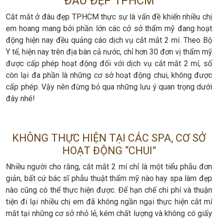
ĐÂU ĐẸP TPHCM
Cắt mắt ở đâu đẹp TPHCM thực sự là vấn đề khiến nhiều chị
em hoang mang bởi phần lớn các cở sở thẩm mỹ đang hoạt
động hiện nay đều quảng cáo dịch vụ cắt mắt 2 mí. Theo Bộ
Y tế, hiện nay trên địa bàn cả nước, chỉ hơn 30 đơn vị thẩm mỹ
được cấp phép hoạt động đối với dịch vụ cắt mắt 2 mí, số
còn lại đa phần là những cơ sở hoạt động chui, không được
cấp phép. Vậy nên đừng bỏ qua những lưu ý quan trọng dưới
đây nhé!
KHÔNG THỰC HIỆN TẠI CÁC SPA, CƠ SỞ
HOẠT ĐỘNG “CHUI”
Nhiều người cho rằng, cắt mắt 2 mí chỉ là một tiểu phẫu đơn
giản, bất cứ bác sĩ phẫu thuật thẩm mỹ nào hay spa làm đẹp
nào cũng có thể thực hiện được. Để hạn chế chi phí và thuận
tiện đi lại nhiều chị em đã không ngần ngại thực hiện cắt mí
mắt tại những cơ sở nhỏ lẻ, kém chất lượng và không có giấy