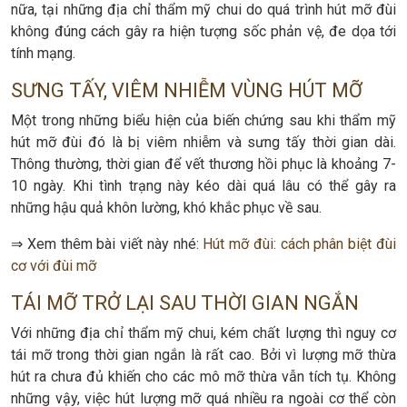
nữa, tại những địa chỉ thẩm mỹ chui do quá trình hút mỡ đùi
không đúng cách gây ra hiện tượng sốc phản vệ, đe dọa tới
tính mạng.
SƯNG TẤY, VIÊM NHIỄM VÙNG HÚT MỠ
Một trong những biểu hiện của biến chứng sau khi thẩm mỹ
hút mỡ đùi đó là bị viêm nhiễm và sưng tấy thời gian dài.
Thông thường, thời gian để vết thương hồi phục là khoảng 7-
10 ngày. Khi tình trạng này kéo dài quá lâu có thể gây ra
những hậu quả khôn lường, khó khắc phục về sau.
⇒ Xem thêm bài viết này nhé:
Hút mỡ đùi: cách phân biệt đùi
cơ với đùi mỡ
TÁI MỠ TRỞ LẠI SAU THỜI GIAN NGẮN
Với những địa chỉ thẩm mỹ chui, kém chất lượng thì nguy cơ
tái mỡ trong thời gian ngắn là rất cao. Bởi vì lượng mỡ thừa
hút ra chưa đủ khiến cho các mô mỡ thừa vẫn tích tụ. Không
những vậy, việc hút lượng mỡ quá nhiều ra ngoài cơ thể còn