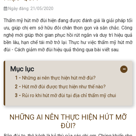
Ngày đăng: 21/05/2020
Thẩm mỹ hút mỡ đùi hiện đang được đánh giá là giải pháp tối
ưu, giúp chị em sở hữu đôi chân thon gọn và săn chắc. Công
nghệ mới giúp thời gian phục hồi rút ngắn và duy trì hiệu quả
bền lâu, hạn chế tái mỡ trở lại. Thực hư việc thẩm mỹ hút mỡ
đùi - Cách giảm mỡ đùi hiệu quả thông qua bài viết sau.
Mục lục
−
Những ai nên thực hiện hút mỡ đùi?
Hút mỡ đùi được thực hiện như thế nào?
Rủi ro khi hút mỡ đùi tại địa chỉ thẩm mỹ chui
NHỮNG AI NÊN THỰC HIỆN HÚT MỠ
ĐÙI?
Bắp đùi to, thô kệch là kẻ thù của các chị em. Chúng khiến cho