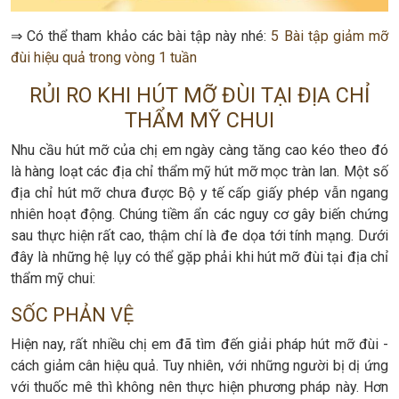
⇒ Có thể tham khảo các bài tập này nhé:
5 Bài tập giảm mỡ
đùi hiệu quả trong vòng 1 tuần
RỦI RO KHI HÚT MỠ ĐÙI TẠI ĐỊA CHỈ
THẨM MỸ CHUI
Nhu cầu hút mỡ của chị em ngày càng tăng cao kéo theo đó
là hàng loạt các địa chỉ thẩm mỹ hút mỡ mọc tràn lan. Một số
địa chỉ hút mỡ chưa được Bộ y tế cấp giấy phép vẫn ngang
nhiên hoạt động. Chúng tiềm ẩn các nguy cơ gây biến chứng
sau thực hiện rất cao, thậm chí là đe dọa tới tính mạng. Dưới
đây là những hệ lụy có thể gặp phải khi hút mỡ đùi tại địa chỉ
thẩm mỹ chui:
SỐC PHẢN VỆ
Hiện nay, rất nhiều chị em đã tìm đến giải pháp hút mỡ đùi -
cách giảm cân hiệu quả. Tuy nhiên, với những người bị dị ứng
với thuốc mê thì không nên thực hiện phương pháp này. Hơn