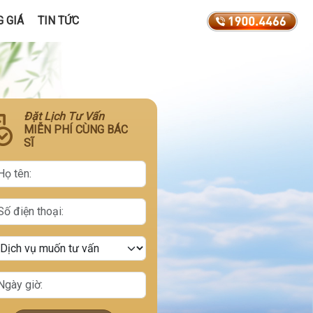
 GIÁ
TIN TỨC
Đặt Lịch Tư Vấn
MIỄN PHÍ CÙNG BÁC
SĨ