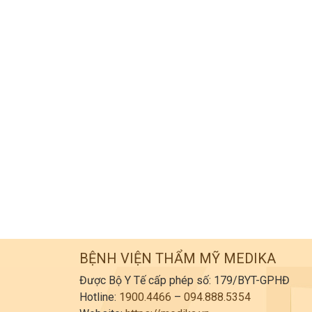
BỆNH VIỆN THẨM MỸ MEDIKA
Được Bộ Y Tế cấp phép số: 179/BYT-GPHĐ
Hotline:
1900.4466
–
094.888.5354