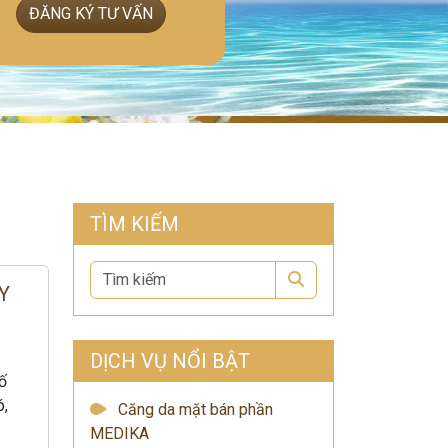
ĐĂNG KÝ TƯ VẤN
TÌM KIẾM
Search
Y
DỊCH VỤ NỔI BẬT
ố
ó,
Căng da mặt bán phần
MEDIKA