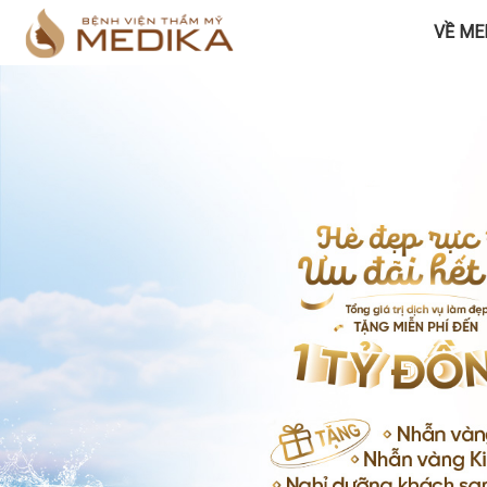
VỀ ME