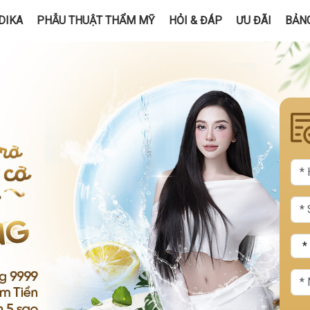
DIKA
PHẪU THUẬT THẨM MỸ
HỎI & ĐÁP
ƯU ĐÃI
BẢNG