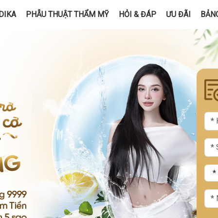
DIKA
PHẪU THUẬT THẨM MỸ
HỎI & ĐÁP
ƯU ĐÃI
BẢNG