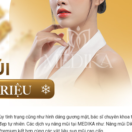
Tùy tình trạng cũng như hình dáng gương mặt, bác sĩ chuyên khoa
 đẹp tự nhiên. Các dịch vụ nâng mũi tại MEDIKA như: Nâng mũi Di
remium kết hợp cùng các vật liệu sụn mũi cao cấp.