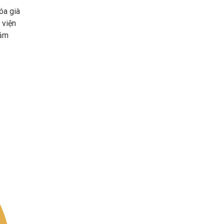
óa già
 viện
xăm