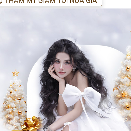
Ụ THẨM MỸ GIẢM TỚI NỬA GIÁ