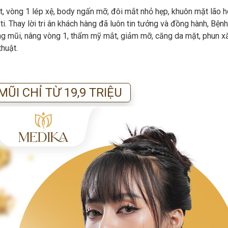
t, vòng 1 lép xệ, body ngấn mỡ, đôi mắt nhỏ hẹp, khuôn mặt lão h
i. Thay lời tri ân khách hàng đã luôn tin tưởng và đồng hành, Bệnh
âng mũi, nâng vòng 1, thẩm mỹ mắt, giảm mỡ, căng da mặt, phun 
huật.
ŨI CHỈ TỪ 19,9 TRIỆU