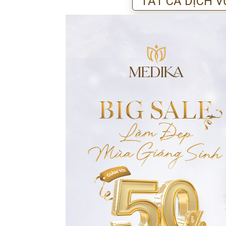
TẤT CẢ DỊCH V