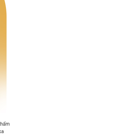
 thẩm
ka