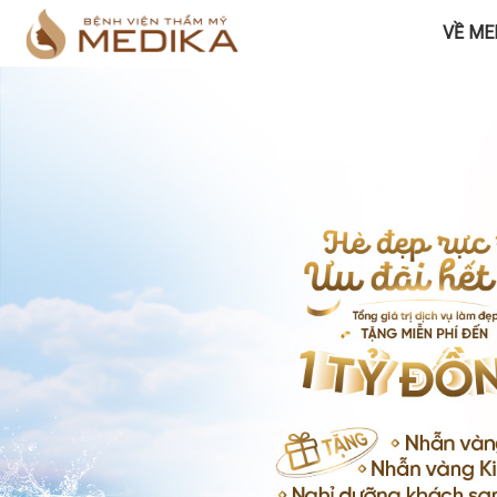
VỀ ME