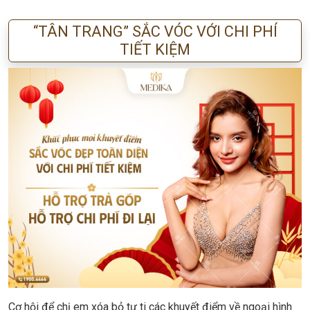
“TÂN TRANG” SẮC VÓC VỚI CHI PHÍ
TIẾT KIỆM
Cơ hội để chị em xóa bỏ tự ti các khuyết điểm về ngoại hình