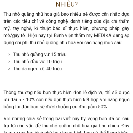
NHIÊU?
Thu nhỏ quầng nhũ hoa giá bao nhiêu sẽ được cân nhắc dựa
trên các tiêu chí về công nghệ, danh tiếng của địa chỉ thẩm
mỹ, tay nghề, kĩ thuật bác sĩ thực hiện, phương pháp gây
mê/gây tê…Hiện nay tại Bệnh viện thẩm mỹ MEDIKA đang áp
dụng chi phí thu nhỏ quầng nhũ hoa với các hạng mục sau:
Thu nhỏ quầng vú: 15 triệu.
Thu nhỏ đầu vú: 10 triệu.
Thu da ngực xệ: 40 triệu.
Thông thường nếu bạn thực hiện đơn lẻ dịch vụ thì sẽ dược
ưu đãi 5 - 10% còn nếu bạn thực hiện kết hợp với nâng ngực
bằng túi độn bạn sẽ được hưởng ưu đãi giảm 50%.
Với những chia sẻ trong bài viết này hy vọng bạn đã có câu
trả lời cho vấn đề thu nhỏ quầng nhũ hoa giá bao nhiêu. Đây
là mức giá tạo hình nhũ hoa trung bình bạn có thể tham khảo,