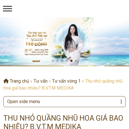
Trang chủ
»
Tư vấn
»
Tư vấn vòng 1
»
Thu nhỏ quầng nhũ
hoa giá bao nhiêu? B.V.T.M MEDIKA
Open side menu
THU NHỎ QUẦNG NHŨ HOA GIÁ BAO
NHIÊU? B.V.T.M MEDIKA