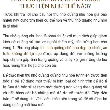
THỰC HIỆN NHƯ THẾ NÀO?
Trước khi trả lời cho câu hỏi thu nhỏ quầng nhũ hoa giá bao
nhiêu hãy cùng tìm hiểu cụ thể hơn về thu nhỏ quầng nhũ hoa
là gì nhé!
Thu nhỏ quầng nhũ hoa là phẫu thuật với mục đích giúp giảm
kích cỡ quầng vú tạo vẻ ngoài thẩm mỹ, cân xứng hơn cho
vòng 1. Phương pháp
thu nhỏ quầng nhũ hoa đẹp tự nhiên, an
toàn không để lại sẹo
được áp dụng đối với những trường
hợp chị em gặp tình trạng quầng vú chảy xệ, giãn rộng do lão
hóa, mang thai hoặc cho con bú.
Để thực hiện thu nhỏ quầng quầng nhũ hoa tự nhiên trước tiên
bác sĩ sẽ sử dụng một thiếu bị kim loại có hình tròn để đo tỉ
lệ. Sau đó bác sĩ sẽ rạch một đường tròn vòng theo quầng vú
và tiến hành cắt bỏ những mô đã đo vẽ trước đó. Tiếp đến
bác sĩ sẽ dùng chỉ vĩnh viễn khâu bên trong vú để cố định lại
dáng quầng nhũ hoa mới.