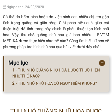
Ngày đăng: 24/09/2020
Có thể do bẩm sinh hoặc do việc sinh con nhiều chị em gặp
tình trạng quầng vú giãn rộng. Giải pháp hiệu quả giúp cải
thiện triệt để tình trạng này chính là phẫu thuật tạo hình nhũ
hoa. Vậy thu nhỏ quầng nhũ hoa giá bao nhiêu - B.V.T.M
MEDIKA được thực hiện như thế nào? Cùng tìm hiểu kĩ hơn về
phương pháp tạo hình nhũ hoa qua bài viết dưới đây nhé!
Mục lục
−
THU NHỎ QUẦNG NHŨ HOA ĐƯỢC THỰC HIỆN
NHƯ THẾ NÀO?
THU NHỎ NHŨ HOA CÓ NGUY HIỂM KHÔNG?
THU NHỎ QUẦNG NHŨ HOA ĐƯỢC