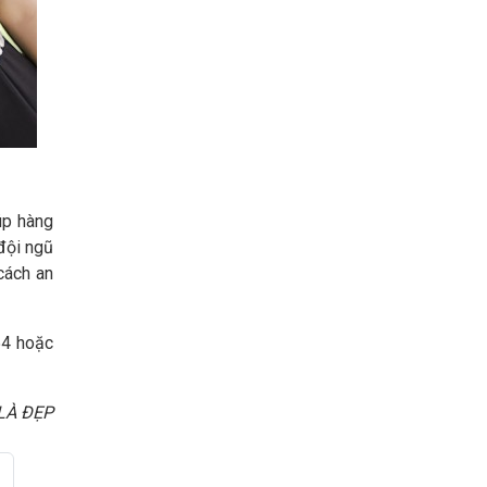
úp hàng
đội ngũ
cách an
54 hoặc
 LÀ ĐẸP