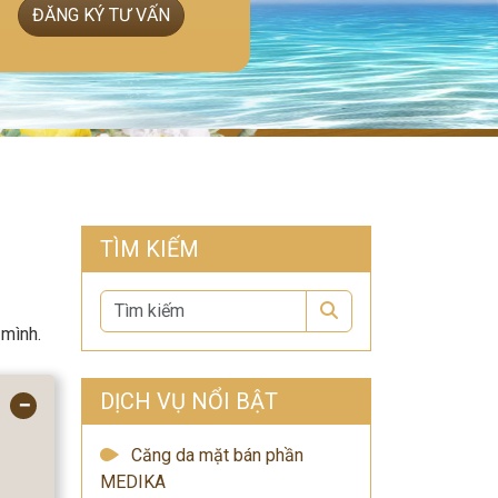
ĐĂNG KÝ TƯ VẤN
TÌM KIẾM
Search
 mình.
DỊCH VỤ NỔI BẬT
−
Căng da mặt bán phần
MEDIKA