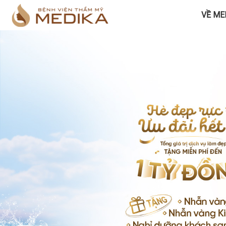
VỀ ME