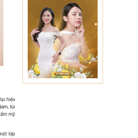
ại hiệu
Nam, túi
thẩm mỹ
một lớp