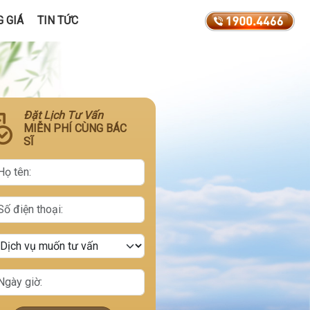
 GIÁ
TIN TỨC
Đặt Lịch Tư Vấn
MIỄN PHÍ CÙNG BÁC
SĨ