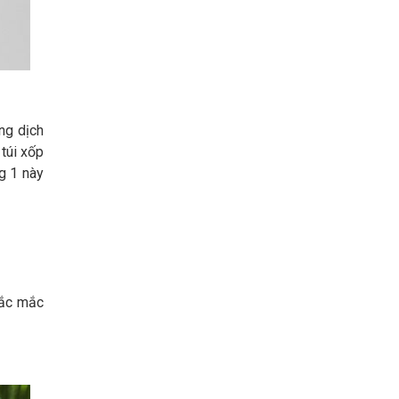
ng dịch
 túi xốp
g 1 này
hắc mắc