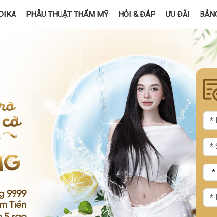
DIKA
PHẪU THUẬT THẨM MỸ
HỎI & ĐÁP
ƯU ĐÃI
BẢNG