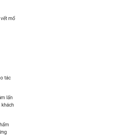
 vết mổ
o tác
âm lấn
a khách
 thẩm
ững