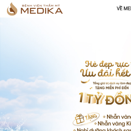
VỀ ME