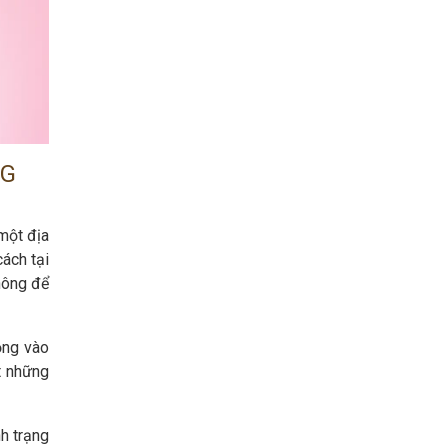
NG
một địa
ách tại
hông để
ộng vào
t những
nh trạng