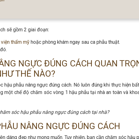
ch sẽ gồm 2 giai đoạn:
 viện thẩm mỹ
hoặc phòng khám ngay sau ca phẫu thuật.
 đó.
ÂNG NGỰC ĐÚNG CÁCH QUAN TRỌ
NHƯ THẾ NÀO?
c hậu phẫu nâng ngực đúng cách. Nó luôn đúng khi thực hiện bất
ng một chế độ chăm sóc vòng 1 hậu phẫu tại nhà an toàn và khoa
ể chăm sóc hậu phẫu nâng ngực đúng cách tại nhà?
PHẪU NÂNG NGỰC ĐÚNG CÁCH
lên dáng đẹp như mong muốn. Tuy nhiên, bạn cần chăm sóc hậu 