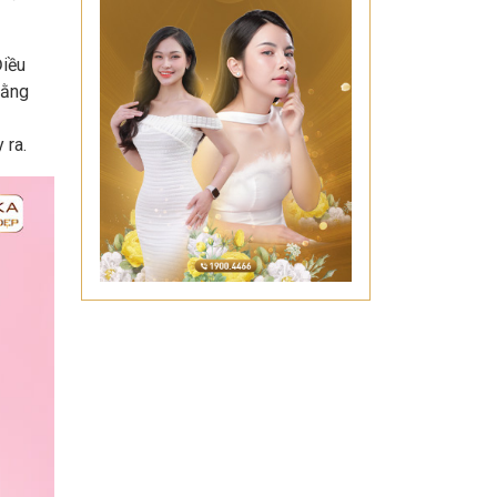
Điều
rằng
 ra.