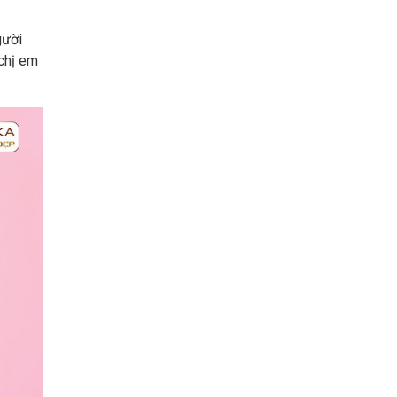
gười
 chị em