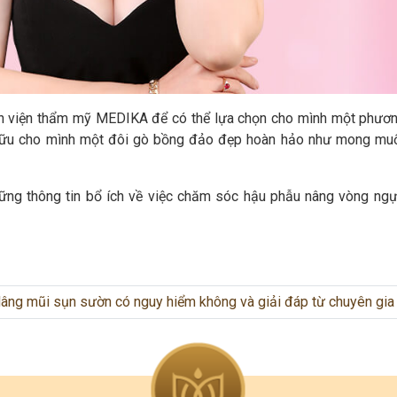
h viện thẩm mỹ MEDIKA để có thể lựa chọn cho mình một phươ
hữu cho mình một đôi gò bồng đảo đẹp hoàn hảo như mong muố
ững thông tin bổ ích về việc chăm sóc hậu phẫu nâng vòng ng
âng mũi sụn sườn có nguy hiểm không và giải đáp từ chuyên gia