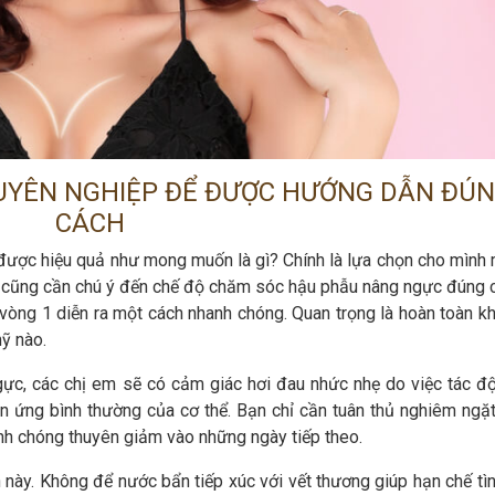
UYÊN NGHIỆP ĐỂ ĐƯỢC HƯỚNG DẪN ĐÚ
CÁCH
 được hiệu quả như mong muốn là gì? Chính là lựa chọn cho mình 
n cũng cần chú ý đến chế độ chăm sóc hậu phẫu nâng ngực đúng c
vòng 1 diễn ra một cách nhanh chóng. Quan trọng là hoàn toàn k
ỹ nào.
ực, các chị em sẽ có cảm giác hơi đau nhức nhẹ do việc tác đ
ản ứng bình thường của cơ thể. Bạn chỉ cần tuân thủ nghiêm ngặ
hanh chóng thuyên giảm vào những ngày tiếp theo.
n này. Không để nước bẩn tiếp xúc với vết thương giúp hạn chế tì