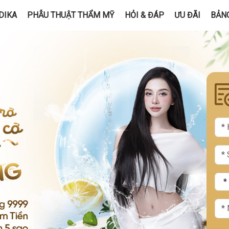
DIKA
PHẪU THUẬT THẨM MỸ
HỎI & ĐÁP
ƯU ĐÃI
BẢNG