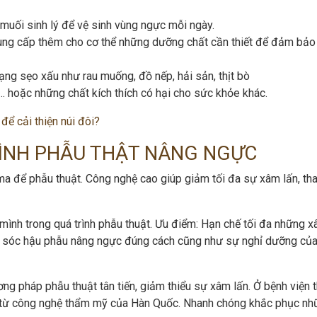
uối sinh lý để vệ sinh vùng ngực mỗi ngày.
ung cấp thêm cho cơ thể những dưỡng chất cần thiết để đảm bảo
ạng sẹo xấu như rau muống, đồ nếp, hải sản, thịt bò
 hoặc những chất kích thích có hại cho sức khỏe khác.
để cải thiện núi đôi?
RÌNH PHẪU THẬT NÂNG NGỰC
a để phẫu thuật. Công nghệ cao giúp giảm tối đa sự xâm lấn, tha
mình trong quá trình phẫu thuật. Ưu điểm: Hạn chế tối đa những x
ăm sóc hậu phẫu nâng ngực đúng cách cũng như sự nghỉ dưỡng củ
 pháp phẫu thuật tân tiến, giảm thiểu sự xâm lấn. Ở bệnh viện
từ công nghệ thẩm mỹ của Hàn Quốc. Nhanh chóng khắc phục nh