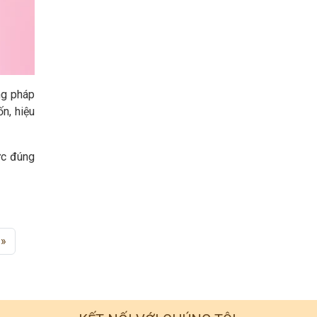
ng pháp
n, hiệu
ực đúng