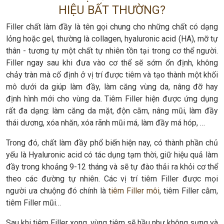
HIỆU BẤT THƯỜNG?
Filler chất làm đầy là tên gọi chung cho những chất có dạng
lỏng hoặc gel, thường là collagen, hyaluronic acid (HA), mỡ tự
thân - tương tự một chất tự nhiên tồn tại trong cơ thể người.
Filler ngay sau khi đưa vào cơ thể sẽ sớm ổn định, không
chảy tràn mà cố định ở vị trí được tiêm và tạo thành một khối
mô dưới da giúp làm đầy, làm căng vùng da, nâng đỡ hay
định hình mới cho vùng da. Tiêm Filler hiện được ứng dụng
rất đa dạng: làm căng da mặt, độn cằm, nâng mũi, làm đầy
thái dương, xóa nhăn, xóa rãnh mũi má, làm đầy má hóp, …
Trong đó, chất làm đầy phổ biến hiện nay, có thành phần chủ
yếu là Hyaluronic acid có tác dụng tạm thời, giữ hiệu quả làm
đầy trong khoảng 9-12 tháng và sẽ tự đào thải ra khỏi cơ thể
theo các đường tự nhiên. Các vị trí tiêm Filler được mọi
người ưa chuộng đó chính là
tiêm Filler môi
, tiêm Filler cằm,
tiêm Filler mũi…
Sau khi tiêm Filler xong, vùng tiêm sẽ hầu như không sưng và