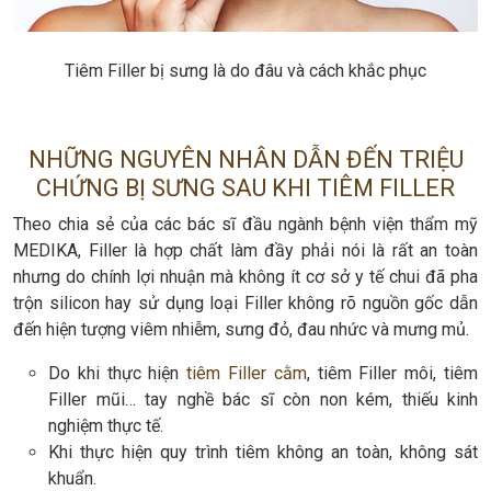
Tiêm Filler bị sưng là do đâu và cách khắc phục
NHỮNG NGUYÊN NHÂN DẪN ĐẾN TRIỆU
CHỨNG BỊ SƯNG SAU KHI TIÊM FILLER
Theo chia sẻ của các bác sĩ đầu ngành bệnh viện thẩm mỹ
MEDIKA, Filler là hợp chất làm đầy phải nói là rất an toàn
nhưng do chính lợi nhuận mà không ít cơ sở y tế chui đã pha
trộn silicon hay sử dụng loại Filler không rõ nguồn gốc dẫn
đến hiện tượng viêm nhiễm, sưng đỏ, đau nhức và mưng mủ.
Do khi thực hiện
tiêm Filler cằm
, tiêm Filler môi, tiêm
Filler mũi… tay nghề bác sĩ còn non kém, thiếu kinh
nghiệm thực tế.
Khi thực hiện quy trình tiêm không an toàn, không sát
khuẩn.