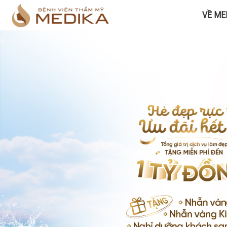
VỀ ME