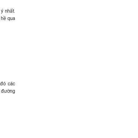
ý nhất.
 hề qua
 đó các
o đường