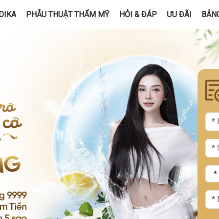
DIKA
PHẪU THUẬT THẨM MỸ
HỎI & ĐÁP
ƯU ĐÃI
BẢNG