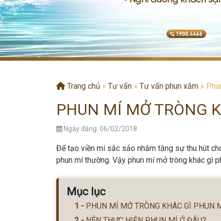
Trang chủ
»
Tư vấn
»
Tư vấn phun xăm
»
Phun
PHUN MÍ MỞ TRÒNG K
Ngày đăng: 06/02/2018
Để tạo viền mí sắc sảo nhằm tăng sự thu hút ch
phun mí thường. Vậy phun mí mở tròng khác gì 
Mục lục
PHUN MÍ MỞ TRÒNG KHÁC GÌ PHUN 
NÊN THỰC HIỆN PHUN MÍ Ở ĐÂU?