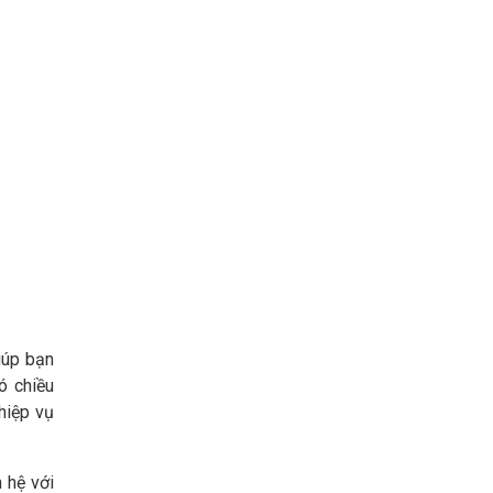
iúp bạn
ó chiều
hiệp vụ
 hệ với