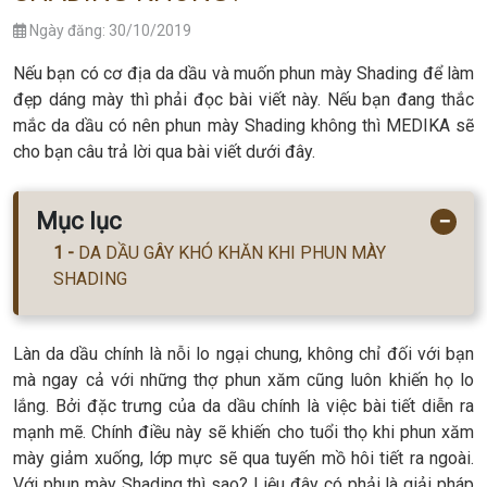
Ngày đăng: 30/10/2019
Nếu bạn có cơ địa da dầu và muốn phun mày Shading để làm
đẹp dáng mày thì phải đọc bài viết này. Nếu bạn đang thắc
mắc da dầu có nên phun mày Shading không thì MEDIKA sẽ
cho bạn câu trả lời qua bài viết dưới đây.
Mục lục
−
DA DẦU GÂY KHÓ KHĂN KHI PHUN MÀY
SHADING
Làn da dầu chính là nỗi lo ngại chung, không chỉ đối với bạn
mà ngay cả với những thợ phun xăm cũng luôn khiến họ lo
lắng. Bởi đặc trưng của da dầu chính là việc bài tiết diễn ra
mạnh mẽ. Chính điều này sẽ khiến cho tuổi thọ khi phun xăm
mày giảm xuống, lớp mực sẽ qua tuyến mồ hôi tiết ra ngoài.
Với phun mày Shading thì sao? Liệu đây có phải là giải pháp