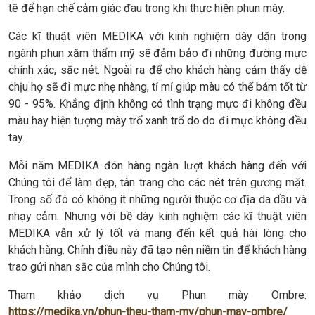
tê để hạn chế cảm giác đau trong khi thực hiện phun mày.
Các kĩ thuật viên MEDIKA với kinh nghiệm dày dặn trong
ngành phun xăm thẩm mỹ sẽ đảm bảo đi những đường mực
chính xác, sắc nét. Ngoài ra để cho khách hàng cảm thấy dễ
chịu họ sẽ đi mực nhẹ nhàng, tỉ mỉ giúp màu có thể bám tốt từ
90 - 95%. Khẳng định không có tình trạng mực đi không đều
màu hay hiện tượng mày trổ xanh trổ do do đi mực không đều
tay.
Mỗi năm MEDIKA đón hàng ngàn lượt khách hàng đến với
Chúng tôi để làm đẹp, tân trang cho các nét trên gương mặt.
Trong số đó có không ít những người thuộc cơ địa da dầu và
nhạy cảm. Nhưng với bề dày kinh nghiệm các kĩ thuật viên
MEDIKA vẫn xử lý tốt và mang đến kết quả hài lòng cho
khách hàng. Chính điều này đã tạo nên niềm tin để khách hàng
trao gửi nhan sắc của mình cho Chúng tôi.
Tham khảo dịch vụ Phun mày Ombre:
https://medika.vn/phun-theu-tham-my/phun-may-ombre/