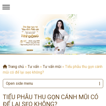
Trang chủ
»
Tư vấn
»
Tư vấn mũi
»
Tiểu phẫu thu gọn cánh
mũi có để lại sẹo không?
Open side menu
TIỂU PHẪU THU GỌN CÁNH MŨI CÓ
ĐỂ LẠI SẸO KHÔNG?