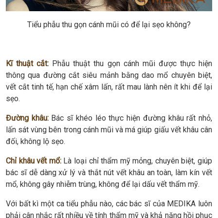
Tiểu phẫu thu gọn cánh mũi có để lại sẹo không?
Kĩ thuật cắt:
Phẫu thuật thu gọn cánh mũi được thực hiện
thông qua đường cắt siêu mảnh bằng dao mổ chuyên biệt,
vết cắt tinh tế, hạn chế xâm lấn, rất mau lành nên ít khi để lại
sẹo.
Đường khâu:
Bác sĩ khéo léo thực hiện đường khâu rất nhỏ,
lấn sát vùng bên trong cánh mũi và má giúp giấu vết khâu cân
đối, không lộ sẹo.
Chỉ khâu vết mổ:
Là loại chỉ thẩm mỹ mỏng, chuyên biệt, giúp
bác sĩ dễ dàng xử lý và thắt nút vết khâu an toàn, làm kín vết
mổ, không gây nhiễm trùng, không để lại dấu vết thẩm mỹ.
Với bất kì một ca tiểu phẫu nào, các bác sĩ của MEDIKA luôn
phải cân nhắc rất nhiều về tính thẩm mỹ và khả năng hồi phục