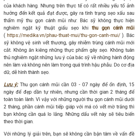
của khách hàng. Nhưng trên thực tế có rất nhiều yếu tố ảnh
hưởng đến kết quả đạt được, gây ra tình trạng sẹo xấu sau
thẩm mỹ thu gọn cánh mũi như: Bác sỹ không thực hiện
nghiêm ngặt kỹ thuật giấu sẹo khi
thu gọn cánh mũi
(
https://medika.vn/phau-thuat-mui/thu-gon-canh-mui/
). Bác
sỹ không vệ sinh vết thương, gây nhiễm trùng cánh mũi mới
cắt. Không ăn kiêng những thực phẩm gây sẹo. Không tuân
thủ nghiêm ngặt những lưu ý của bác sỹ về những hành động
nên làm và không nên làm trong quá trình hậu phẫu. Do cơ địa
dữ, dễ hình thành sẹo.
Lưu ý:
Thu gọn cánh mũi cần 03 - 07 ngày để ổn định, 15
ngày để đẹp dần tự nhiên, nhưng cần thời gian 2 tháng để
toàn toàn lành. Vì vậy với những người thu gọn cánh mũi dưới
2 tháng, phần cánh mũi tiếp giáp với má có vết mờ trắng thì
bạn không cần quá lo lắng. Những dấu vết này sẽ tiêu biến
theo thời gian.
Với những lý giải trên, bạn sẽ không cần bận tâm về vấn đề