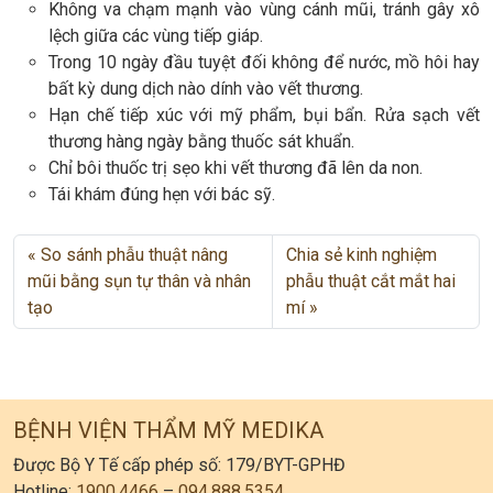
Không va chạm mạnh vào vùng cánh mũi, tránh gây xô
lệch giữa các vùng tiếp giáp.
Trong 10 ngày đầu tuyệt đối không để nước, mồ hôi hay
bất kỳ dung dịch nào dính vào vết thương.
Hạn chế tiếp xúc với mỹ phẩm, bụi bẩn. Rửa sạch vết
thương hàng ngày bằng thuốc sát khuẩn.
Chỉ bôi thuốc trị sẹo khi vết thương đã lên da non.
Tái khám đúng hẹn với bác sỹ.
So sánh phẫu thuật nâng
Chia sẻ kinh nghiệm
mũi bằng sụn tự thân và nhân
phẫu thuật cắt mắt hai
tạo
mí
BỆNH VIỆN THẨM MỸ MEDIKA
Được Bộ Y Tế cấp phép số: 179/BYT-GPHĐ
Hotline:
1900.4466
–
094.888.5354