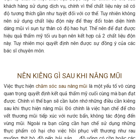
khách hàng sử dụng dịch vụ, chính vì thế chất liệu này sẽ có
độ tương thích gần như tuyệt đối với cơ thể. Tuy nhiên không
nên sử dụng chất liệu độn này để thay đổi toàn diện hình
dáng mũi vì sụn tự thân có độ hao hụt. Thế nên để đạt được
hiệu quả thẩm mỹ tối ưu bạn nên kết hợp cả 2 chất liệu độn
này. Tuy nhiên mọi quyết định nên được sự đồng ý của các
bác sĩ chuyên môn.
NÊN KIÊNG GÌ SAU KHI NÂNG MŨI
Việc thực hiện
chăm sóc sau nâng mũi
là một yếu tố vô cùng
quan trọng quyết định kết quả thẩm mỹ cuối cùng mà bạn đạt
được. Chính vì thế bạn sẽ cần luôn nhớ những điều cần kiêng
sau khi thực hiện nâng mũi. Đó chính là việc hạn chế để cho
vết thương mũi tiếp xúc với nước bẩn, không tác động đến
vùng mũi. Ngoài ra bạn cũng cần hạn chế sử dụng những
thực phẩm có hại cho việc hồi phục vết thương như rau
muống, thịt bò, đồ nếp, hải sản, … đồ uống có cồn hoặc các