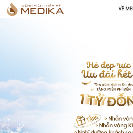
VỀ ME