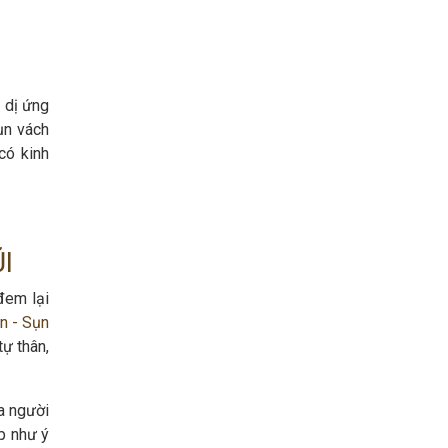
 dị ứng
ụn vách
có kinh
I
đem lại
n - Sụn
ự thân,
a người
ẹp như ý