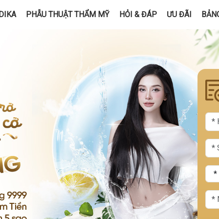
DIKA
PHẪU THUẬT THẨM MỸ
HỎI & ĐÁP
ƯU ĐÃI
BẢNG