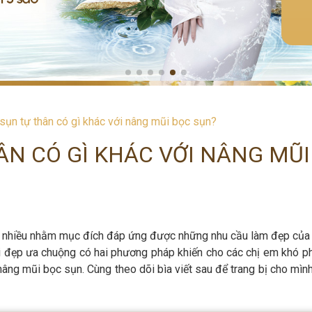
sụn tự thân có gì khác với nâng mũi bọc sụn?
ÂN CÓ GÌ KHÁC VỚI NÂNG MŨI
 nhiều nhằm mục đích đáp ứng được những nhu cầu làm đẹp của 
đẹp ưa chuộng có hai phương pháp khiến cho các chị em khó ph
 nâng mũi bọc sụn. Cùng theo dõi bìa viết sau để trang bị cho mì