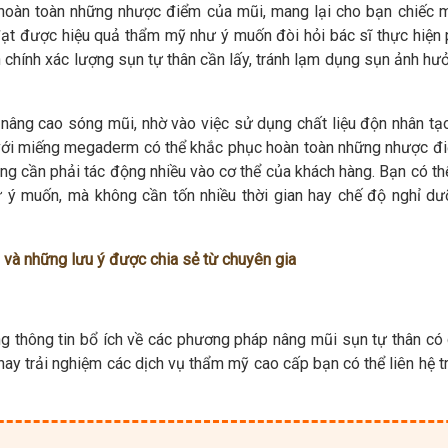
a hoàn toàn những nhược điểm của mũi, mang lại cho bạn chiếc 
 đạt được hiệu quả thẩm mỹ như ý muốn đòi hỏi bác sĩ thực hiện 
n chính xác lượng sụn tự thân cần lấy, tránh lạm dụng sụn ảnh hư
âng cao sóng mũi, nhờ vào việc sử dụng chất liệu độn nhân tạ
 với miếng megaderm có thể khắc phục hoàn toàn những nhược đ
g cần phải tác động nhiều vào cơ thể của khách hàng. Bạn có th
ý muốn, mà không cần tốn nhiều thời gian hay chế độ nghỉ dư
 và những lưu ý được chia sẻ từ chuyên gia
g thông tin bổ ích về các phương pháp nâng mũi sụn tự thân có 
ay trải nghiệm các dịch vụ thẩm mỹ cao cấp bạn có thể liên hệ tr