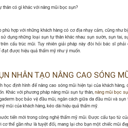
 thân có gì khác với nâng mũi bọc sụn?
áp phù hợp với những khách hàng có cơ địa nhạy cảm, cũng như bị
 sử dụng những loại sụn tự thân khác nhau: sụn sườn, sụn tai, s
ên cấu trúc mũi. Tuy nhiên giải pháp này đòi hỏi bác sĩ phải 
ể đạt được hiệu quả thẩm mỹ như ý muốn.
SỤN NHÂN TẠO NÂNG CAO SÓNG MŨ
h học định hình để nâng cao sóng mũi hiện tại của khách hàng, 
ốn. Khác với phương pháp nâng mũi sụn tự thân,
nâng mũi bọc sụ
derm bọc bảo vệ đầu mũi, ngăn cách giữa da đầu mũi và sụn t
ỹ mũi của khách hàng, kéo dài hiệu quả thẩm mỹ.
ước tiến mới trong công nghệ thẩm mỹ mũi. Được cấu tạo từ củ
ới cơ thể gần như là tuyệt đối, mang lại cho bạn một chiếc mũi đ