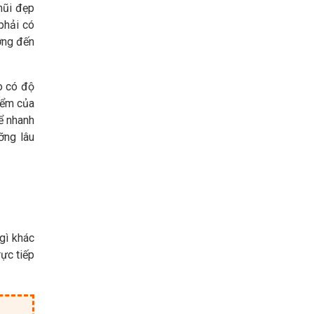
mũi đẹp
phải có
ởng đến
o có độ
iểm của
ể nhanh
ỡng lâu
gì khác
ực tiếp