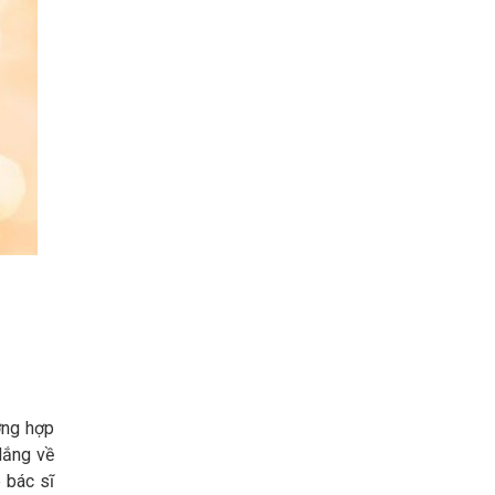
ờng hợp
lắng về
 bác sĩ