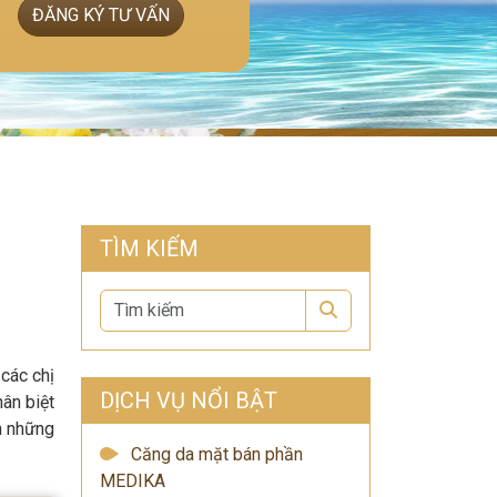
ĐĂNG KÝ TƯ VẤN
TÌM KIẾM
Search
các chị
DỊCH VỤ NỔI BẬT
ân biệt
nh những
Căng da mặt bán phần
MEDIKA